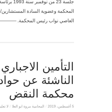
جلسة 23 من
المحكمة وعضوية السادة المستشارين/ 
العاصي نواب رئيس المحكمة. —————- (334) الطعن رقم 1490 لسن
التأمين الاجباري
الناشئة عن حوا
محكمة النقض
5 أغسطس، 2019
/
المحامية مروة ابو العلا
/
لا تعلي