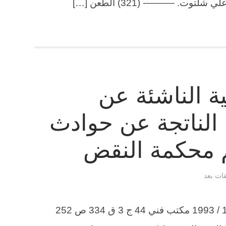
وت. ———- (321) الطعن […]
ة الناشئة عن
ة الناتجة عن حوادث
 محكمة النقض
قات بعد
الطعن 1490 لسنة 59 ق جلسة 23 / 11 / 1993 مكتب فني 44 ج 3 ق 334 ص 252