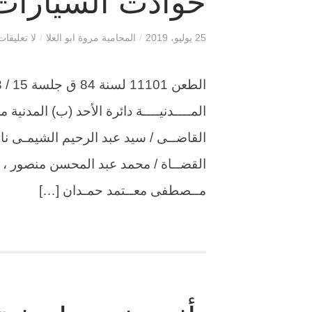
حوادث السيارات
25 يوليو، 2019
/
المحامية مروة ابو العلا
/
لا تعليقات
المــــدنيــــة دائرة الأحد (ب) المدنية م
القاضــى / سيد عبد الرحيم الشيمـى نا
القضــاة / محمد عبد المحسن منصور ، ش
مــصطفى معــتمد حمـدان […]