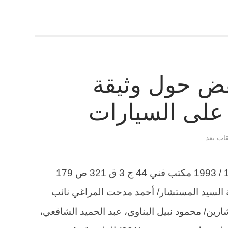
ض حول وثيقة
 على السيارات
قات بعد
الطعن 5943 لسنة 62 ق جلسة 11 / 11 / 1993 مكتب فني 44 ج 3 ق 321 ص 179
 نوفمبر سنة 1993 برياسة السيد المستشار/ أحمد مدحت المراغي نائب
ين/ محمود نبيل البناوي، عبد الحميد الشافعي،