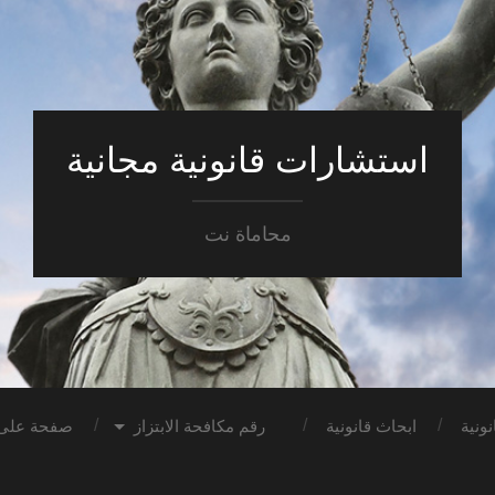
استشارات قانونية مجانية
محاماة نت
ونية
ابحاث قانونية
رقم مكافحة الابتزاز
صفحة على