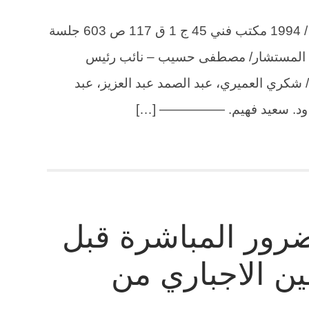
الطعن 5602 لسنة 62 ق جلسة 30 / 3 / 1994 مكتب فني 45 ج 1 ق 117 ص 603 جلسة
19 برئاسة السيد المستشار/ مصطفى حسيب – نائب رئيس
شكري العميري، عبد الصمد عبد العزيز، عبد
، ود. سعيد فهيم. ————— […]
رور المباشرة قبل
ين الاجباري من