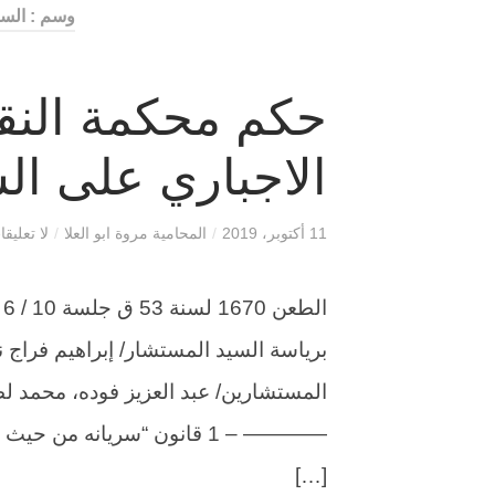
وسم : الس
حكم محكمة النق
الاجباري على ال
11 أكتوبر، 2019
/
المحامية مروة ابو العلا
/
لا تعليق
برياسة السيد المستشار/ إبراهيم فراج
المستشارين/ عبد العزيز فوده، محمد 
———— – 1 قانون “سريانه من ح
[…]