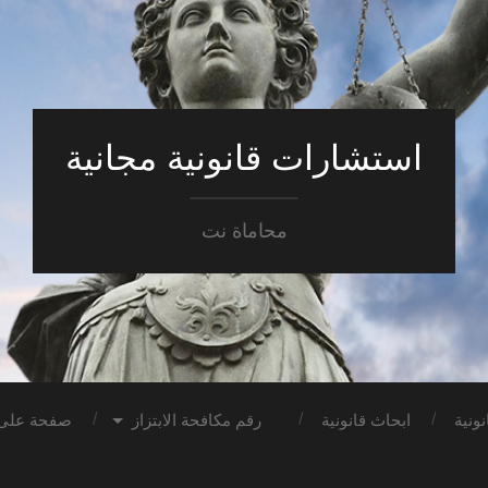
استشارات قانونية مجانية
محاماة نت
ونية
ابحاث قانونية
رقم مكافحة الابتزاز
صفحة على