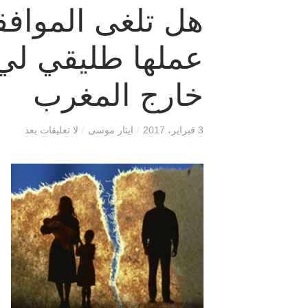
هل تلغى الموافق
عملها طليقي لي
خارج المغرب
3 فبراير، 2017
/
ايثار موسى
/
لا تعليقات بعد