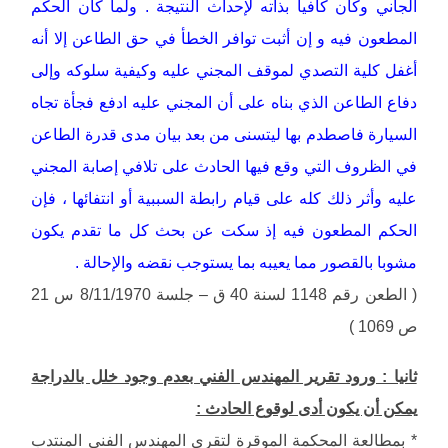
الجاني وكان كافيا بذاته لإحداث النتيجة . ولما كان الحكم
المطعون فيه و إن أثبت توافر الخطأ في حق الطاعن إلا أنه
أغفل كلية التصدي لموقف المجني عليه وكيفية سلوكه وإلى
دفاع الطاعن الذي بناه على أن المجني عليه ادفع فجأة تجاه
السيارة فاصطدم بها ليتسنى من بعد بيان مدى قدرة الطاعن
في الظروف التي وقع فيها الحادث على تلافي إصابة المجني
عليه وأثر ذلك كله على قيام رابطة السببية أو انتفائها ، فإن
الحكم المطعون فيه إذ سكت عن بحث كل ما تقدم يكون
مشوبا بالقصور مما يعيبه بما يستوجب نقضه والإحالة .
( الطعن رقم 1148 لسنة 40 ق – جلسة 8/11/1970 س 21
ص 1069 )
ثانيا : ورود تقرير المهندس الفني بعدم وجود خلل بالدراجة
يمكن أن يكون أدى لوقوع الحادث :
* بمطالعة المحكمة الموقرة لتقري المهندس الفني المنتدب