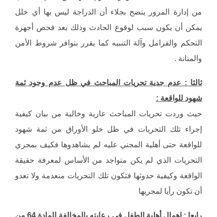
من إدارة المرور يتضح بجلاء أن الدراجة ليس بها أي خلل
يمكن أن يكون سبب لوقوع الحادث وذلك بعد فحص أجهزة
التحكم والفرامل وآلة التنبيه كما يقرر بتوافر شروط الأمن
والمتانة .
ثالثا : عدم جدية تحريات المباحث في ظل عدم وجود ثمة
شهود للواقعة :
حيث وردت تحريات المباحث عارية وخالية من بيان كيفية
إجراء تلك التحريات في ظل خلو الأوراق من ثمة شهود
للواقعة حتى أهلية المجني عليه لم يشاهدوها فكيف بمجري
التحريات الذي لم يكن متواجد من الأساس لمعرفة حقيقة
الواقعة وكيفية حدوثها فتكون تلك التحريات منعدمة ولا تعدو
أن تكون رأيا لمجريها
رابعا : إهمال أهلية الطفل في رعايته بالمخالفة للمادة 64 من