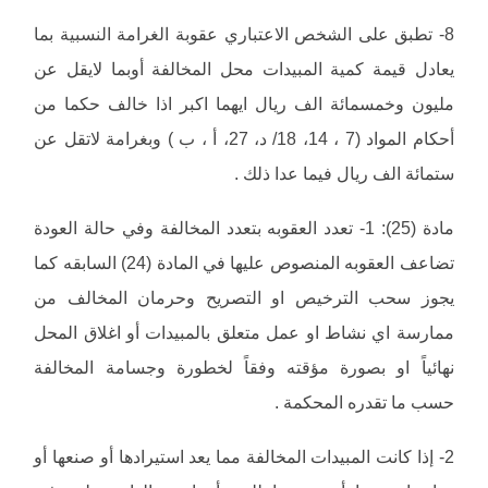
8- تطبق على الشخص الاعتباري عقوبة الغرامة النسبية بما
يعادل قيمة كمية المبيدات محل المخالفة أوبما لايقل عن
مليون وخمسمائة الف ريال ايهما اكبر اذا خالف حكما من
أحكام المواد (7 ، 14، 18/ د، 27، أ ، ب ) وبغرامة لاتقل عن
ستمائة الف ريال فيما عدا ذلك .
مادة (25): 1- تعدد العقوبه بتعدد المخالفة وفي حالة العودة
تضاعف العقوبه المنصوص عليها في المادة (24) السابقه كما
يجوز سحب الترخيص او التصريح وحرمان المخالف من
ممارسة اي نشاط او عمل متعلق بالمبيدات أو اغلاق المحل
نهائياً او بصورة مؤقته وفقاً لخطورة وجسامة المخالفة
حسب ما تقدره المحكمة .
2- إذا كانت المبيدات المخالفة مما يعد استيرادها أو صنعها أو