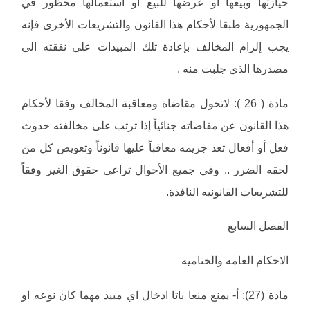
حيازتها وبيعها أو عرضها للبيع أو استعمالها محظور في
الجمهورية طبقا لأحكام هذا القانون والتشريعات الأخرى فإنه
يجب إلزام المخالف بإعادة تلك المبيدات على نفقته الى
مصدرها الذي جلبت منه .
مادة ( 26 ): لاتحول مقاضاة ومعاقبة المخالف وفقا لأحكام
هذا القانون عن مقاضاته جنائياً إذا ترتب على مخالفته حدوث
فعل أو أفعال تعد جريمه معاقباً عليها قانوناً وتعويض كل من
لحقه الضرر .. وفي جميع الأحوال تراعى حقوق الغير وفقاً
للتشريعات القانونيه النافذة.
الفصل السابع
الاحكام العامه والختاميه
مادة (27): أ- يمنع منعا باتا ادخال اي مبيد مهما كان نوعه او