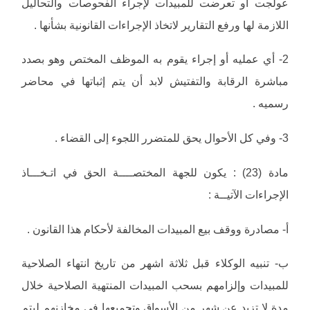
عولجت أو تعرضت للمبيدات لإجراء الفحوصات والتحاليل
اللازمة لها ورفع التقارير لاتخاذ الإجراءات القانونية بشأنها .
2- أي عمليه أو إجراء يقوم به الموظف المختص وهو بصدد
مباشرة الرقابة والتفتيش لابد أن يتم إثباتها في محاضر
رسميه .
3- وفي كل الأحوال يحق للمتضرر اللجوء إلى القضاء .
مادة (23) : يكون للجهة المختصــــة الحق في اتـخـــاذ
الإجراءات الآتيــة :
‌أ- مصادرة ووقف بيع المبيدات المخالفة لأحكام هذا القانون .
‌ب- تنبيه الوكلاء قبل ثلاثة اشهر من تاريخ انتهاء الصلاحية
للمبيدات وإلزامهم بسحب المبيدات المنتهية الصلاحية خلال
مدة لا تزيد عن شهر من الأسواق وتجميعها في مخازنهم ليتم