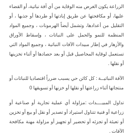
الزراعة يكون الغرض منه الوقاية من أي آفة نباتية، أو القضاء
عليها، أو مكافحتها عن طريق إبادتها أو طردها أو جذبها ، أو
التقليل من أعدادها، وتشمل أيضاً الهرمونات ، وجميع المواد
المنظمة للنمو والحمل على النباتات ، وإسقاط الأوراق
والأزهار في إطار مبيدات الآفات النباتية ، وجميع المواد التي
تستعمل لوقاية المحاصيل قبل أو بعد حصادها أو أثناء تخزينها
أو نقلها .
الآفة النباتيــة : كل كائن حي يسبب ضرراً اقتصاديا للنباتات أو
منتجاتها أثناء زراعتها أو نقلها أو خزنها أو تسويقها 0
تداول المبيــــدات :مزاولة أي عملية تجارية أو صناعية أو
زراعية أو فنية تتناول استيراد أو تصدير أو نقل أو بيع أو تخزين
أو تعبئة أو تجزئه أو تحضير أو تجهيز أو مزاولة مهنة مكافحة
الآفات .