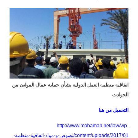
اتفاقية منظمة العمل الدولية بشأن حماية عمال الموانئ من
الحوادث
التحميل من هنا
http://www.mohamah.net/law/wp-
content/uploads/2017/01/نصوص-و-مواد-اتفاقية-منظمة-