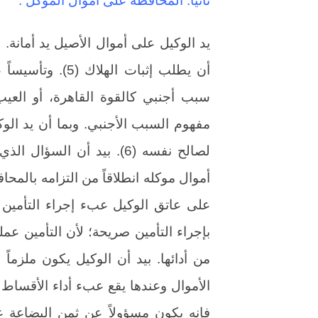
ثانياً: المحافظة على أموال الموكل :
يد الوكيل على أموال الأصيل يد أمانة. 
أن يطلب إثبات ال
سبب أجنبي كالقوة القاهرة، أو الع
مفهوم السبب الأجنبي. وبما أن يد الوك
لصالح نفسه (6). بيد أن ال
أموال موكله انطلاقاً من التزامه بالمحا
على عاتق الوكيل عبء إجراء التأمين ع
بإجراء التأمين صريحة؛ لأن التأمين عمل
من أدائها. بيد أن الوكيل يكون ملزماً
الأموال وعندها يقع عبء أداء الأقساط ع
فإنه يكون مسؤولاً عن ثمن البضاعة عند