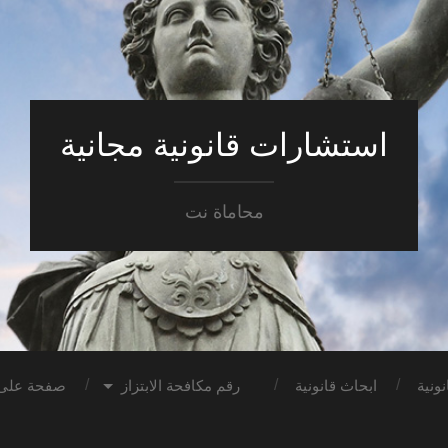
استشارات قانونية مجانية
محاماة نت
ونية
ابحاث قانونية
رقم مكافحة الابتزاز
صفحة على