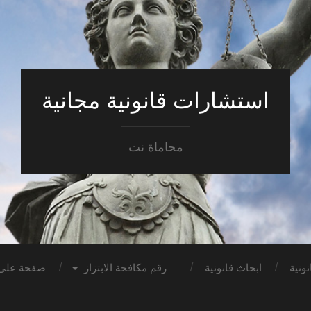
استشارات قانونية مجانية
محاماة نت
ونية
ابحاث قانونية
رقم مكافحة الابتزاز
صفحة على