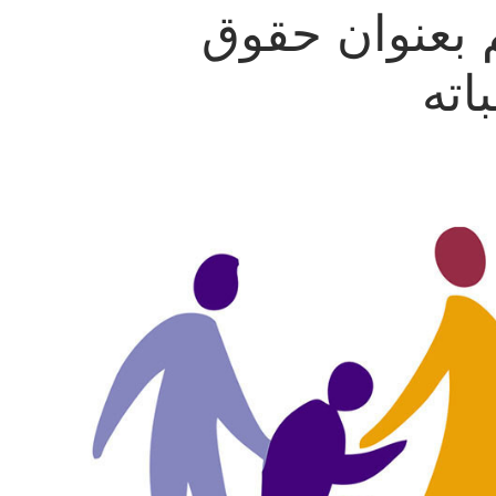
 بعنوان حقوق
اته