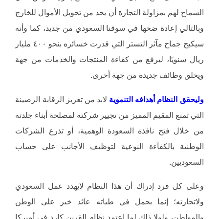
السماح لهم بمزاولة التجارة أن يحد من تحويل الأموال للخارج
وبالتالي إعادة ضخها في سوقنا السعودي من جديد، كما وأنه
سيكبح جماح مآثر التستر التي قدرت خسائره بنحو ٤٠٠ مليار
ريال سنويًا، ليرفع من كفاءة المنتجات والخدمات من جهة
ويخلق وظائف جديدة من جهة أخرى.
وليحقق النظام أهدافه التنموية
لابد من تعزيز الرقابة الرصينة
التي تمنع المقيم المميز من تجيير شركته لمصلحة أبناء جلدته
من خلال فتح نافذة السعودة الوهمية، أو تذرع الشركات
الوطنية بالكفآءة النوعية لتوظيف الأجانب على حساب
السعوديين.
وعلى كل فرد إدراك أن هذا النظام لايهدد عمل السعودي
ولاتجارته؛ إنما يحمل في طياته عائد خير على الوطن
والمواطن، ولولا ذلك لما اعتمد نظام القرين كارد في أميركا