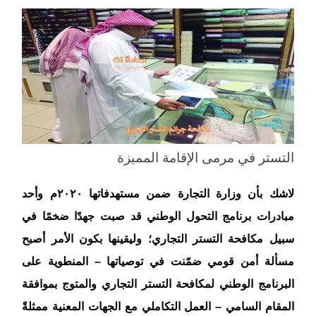
التستر في مرمى الإقامة المميزة
لاشك بأن وزارة التجارة ضمن مستهدفاتها ٢٠٢٠م وأحد
مبادرات برنامج التحول الوطني قد صبت جهدًا ضخمًا في
سبيل مكافحة التستر التجاري؛ وليقينها بكون الأمر أصبح
مسألة أمن قومي ضمّنت في توصياتها – المنطوية على
البرنامج الوطني لمكافحة التستر التجاري والمتوج بموافقة
المقام السامي – العمل التكاملي مع الجهات المعنية ممثلةً