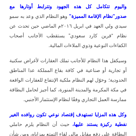
واليوم تتكامل كل هذه الجهود وتترابط أوتارها مع
صدور”نظام الإقامة المميزة”
وهو النظام الذي وعد به سمو
سيدي ولي العهد في ابريل ٢٠١٦م الماضي حين تحدث عن
نظام “قرين كارد سعودي” يستقطب الأجانب أصحاب
الكفاءات النوعية وذوي الملاءات المالية.
وسيكفل هذا النظام للأجانب تملك العقارات لأغراض سكنية
أو تجارية أو صناعية في كافة بقاع المملكة عدا المناطق
الحدودية؛ وخوّل لهم النظام ملكية الإنتفاع للعقارات الواقعة
في مكة المكرمة والمدينة المنورة، كما أجيز لحامل البطاقة
ممارسة العمل التجاري وفقًا لنظام الإستثمار الأجنبي.
وكل هذه المزايا تستهدف إقتصاد نوعي تكون روافده الغير
نفطية ركيزة يستند عليها،
حيث أن النظام يلزم حاملي
البطاقة على دفع مقابل مالي لقاء التمتع بمزاياه، ومن شأن