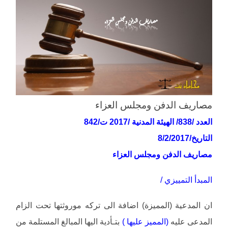
مصاريف الدفن ومجلس العزاء
العدد /838/ الهيئة المدنية /2017 ت/842
التاريخ/8/2/2017
مصاريف الدفن ومجلس العزاء
المبدأ التمييزي /
ان المدعية (المميزة) اضافة الى تركه موروثتها تحت الزام
المدعى عليه
(المميز عليها )
بتـأدية اليها المبالغ المستلمة من