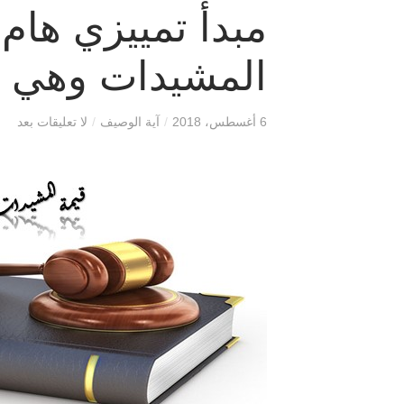
مبدأ تمييزي هام
المشيدات وهي ق
6 أغسطس، 2018
/
آية الوصيف
/
لا تعليقات بعد