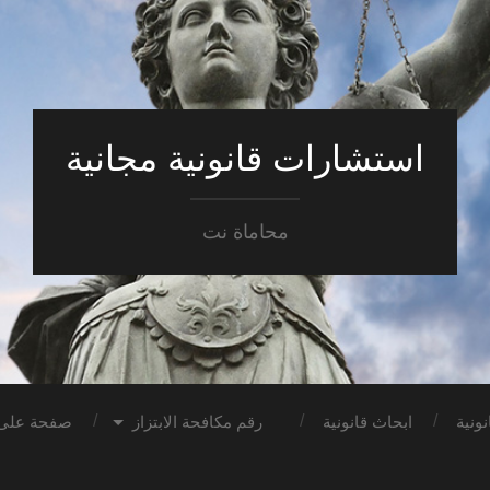
استشارات قانونية مجانية
محاماة نت
ونية
ابحاث قانونية
رقم مكافحة الابتزاز
صفحة على