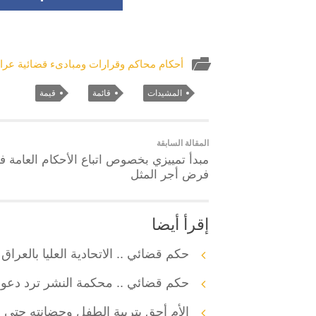
أحكام محاكم وقرارات ومبادىء قضائية عراق
المشيدات
قائمة
قيمة
المقالة السابقة
مبدأ تمييزي بخصوص اتباع الأحكام العامة ف
فرض أجر المثل
إقرأ أيضا
حكم قضائي .. الاتحادية العليا بالعر
حكم قضائي .. محكمة النشر ترد دعوى
الأم أحق بتربية الطفل وحضانته حتى إ