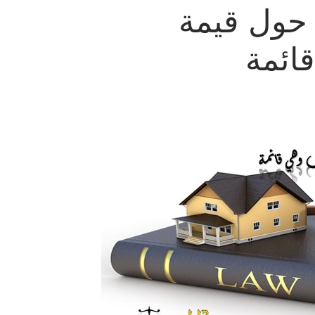
 حول قيمة
ائمة