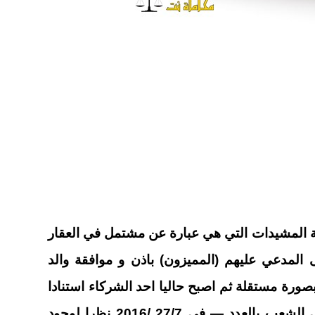
مة المشيدات التي هي عبارة عن مشتمل في العقار
ته الى المدعي عليهم (المميزون) باذن و موافقة والد
بصورة مستقلة ثم اصبح حاليا احد الشركاء استنادا
الى كتاب مديرية التسجيل العقاري في الشعب بالعدد — في 27/7 /2016 نظرا لوجود