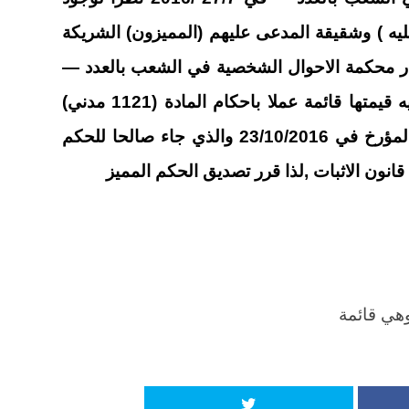
ليه ) وشقيقة المدعى عليهم (المميزون) الشريكة
ار محكمة الاحوال الشخصية في الشعب بالعدد —
في 12/1/2015 لذا يستحق المميز عليه قيمتها قائمة عملا باحكام المادة (1121 مدني)
والتي قدرت بمعرفة خبير في تقريره المؤرخ في 23/10/2016 والذي جاء صالحا للحكم
هي قائمة