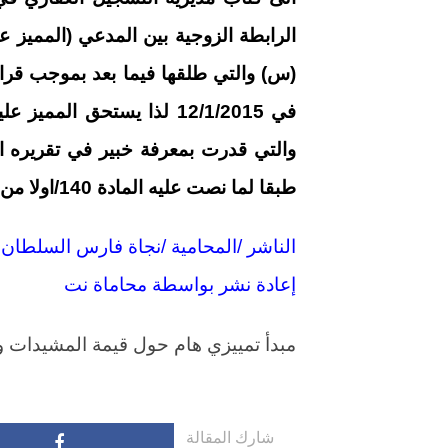
الرابطة الزوجية بين المدعي (المميز ع
(س) والتي طلقها فيما بعد بموجب قر
طبقا لما نصت عليه المادة 140/اولا من قانون الاثبات ,لذا قرر تصديق الحكم المميز
الناشر /المحامية /نجاة فارس السلطان
إعادة نشر بواسطة محاماة نت
مبدأ تمييزي هام حول قيمة المشيدات و
شارك المقالة