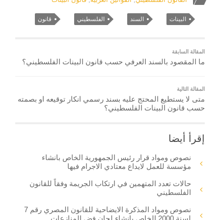
البينات
السند
الفلسطيني
قانون
المقالة السابقة
ما المقصود بالسند العرفي حسب قانون البينات الفلسطيني؟
المقالة التالية
متى لا يستطيع المحتج عليه بسند رسمي انكار توقيعه او بصمته
حسب قانون البينات الفلسطيني؟
إقرأ أيضا
نصوص ومواد قرار رئيس الجمهورية الخاص بانشاء
مؤسسة للعمل لايداع معتادي الاجرام فيها
حالات تعدد المتهمين في ارتكاب الجريمة وفقاً للقانون
الفلسطيني
نصوص ومواد المذكرة الايضاحية للقانون المصري رقم 7
لسنة 2000 الخاص بانشاء لجان فض المنازعات