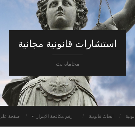
استشارات قانونية مجانية
محاماة نت
ونية
ابحاث قانونية
رقم مكافحة الابتزاز
صفحة على