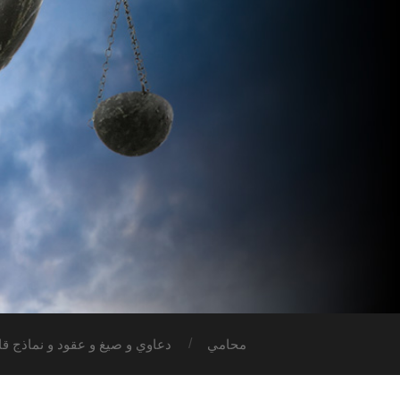
محامي
دعاوي و صيغ و عقود و نماذج قان