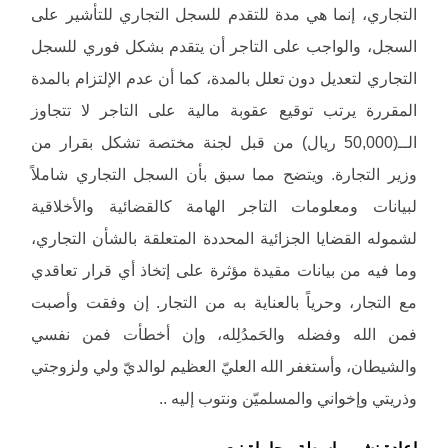
التجاري، إنما هي مدة للتقدم للسجل التجاري للتأشير على
السجل، والواجب على التاجر أن يتقدم بشكل فوري للسجل
التجاري لتعديل دون تعلل بالمدة، كما أن عدم الإلتزام بالمدة
المقررة يرتب توقيع عقوبة مالية على التاجر لا تتجاوز
الــ(50,000 ريال) من قبل لجنة مختصة تشكل بقرار من
وزير التجارة. ويتضح مما سبق بأن السجل التجاري شاملاً
لبيانات ومعلومات التاجر الهامة كالقضائية والأخلاقية
لشموله القضايا الجزائية المحددة المتعلقة بالشأن التجاري،
وما فيه من بيانات مقيدة مؤثرة على إتخاذ أي قرار تعاقدي
مع التجار، وحرياً بالعناية به من التجار. إن وفقت وأصبت
فمن الله وفضله والحَمدُلِله، وإن أخطأت فمن نفسي
والشيطان، وأستغفر الله العليّ العظيم لوالديّ ولي ولزوجتي
وذريتي وإخواني والمسلميّن ونتوب إليه ..
إعادة نشر بواسطة محاماة نت