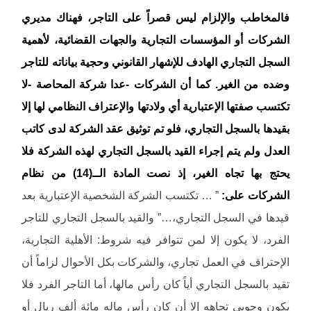
فالمخاطب والإلزام ليس قصراً على التاجر، فهناك مديري
الشركات أو المؤسسات التجارية والجهات القضائية، لأهمية
السجل التجاري الهادف للإشهار القانوني وحجية بياناته للتاجر
وضده من الغير. كما أن الشركات -عدا شركة المحاصة -لا
تكتسب صفتها الإعتبارية أي ولادتها والإعتراف النظامي لها إلا
بقيدها بالسجل التجاري، فلو تم توثيق عقد الشركة لدى كاتب
العدل ولم يتم إجراء القيد بالسجل التجاري لهذه الشركة فلا
يحتج بها تجاه الغير، إذ نصت المادة الــ(14) من نظام
الشركات على:
” … تكتسب الشركة الشخصية الإعتبارية بعد
قيدها في السجل التجاري،…” والقيد بالسجل التجاري للتاجر
الفرد، لا يكون إلا لمن تتوافر فيه شروط: الأهلية التجارية،
الإحتراف في العمل تجاري، والشركات بكل الأحوال لزاماً أن
تقيد بالسجل التجاري أياً كان رأس مالها، أما التاجر الفرد فلا
يكون وجوبي تجاهه إلا أن كان رأس ماله مائة ألف ريال أو