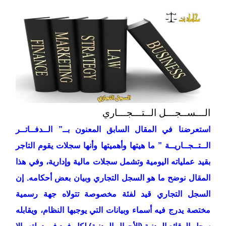
الـــســجـــل الــتـــجـــاري
استعرضنا في المقال السابق المعنون بــ” الــدفــاتــر
الــتــجــاريــة ” ما هيتها وأهميتها وأنها سجلات يقوم التاجر
بقيد عملياته اليومية وتشمل سجلات مالية وإدارية، وفي هذا
المقال نوضح ما هو السجل التجاري وبيان بعض أحكامه. إن
السجل التجاري قيد لفئة مخصوصة تتولاه جهة رسمية
مختصة يدرج فيه أسماء وبيانات التي يوجبها النظام، ويقابله