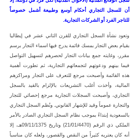
سجل الوقائع المدنية (الأحوال المدنية) لكل فرد في دولته، إلا
أن للسجل التجاري أحكام أوسع وطبيعة أشمل خصوصاً
للتاجر الفرد أو الشركات التجارية.
وتعود نشأة السجل التجاري للقرن الثاني عشر في إيطاليا
بقيام بعض التجار بمسك قائمة يدرج فيها اسماء التجار برسم
مقرر، وغايته جمع بيانات التجار لحصرهم لتسهيل التواصل
فيما بينهم ودعوتهم لتجمعاتهم التجارية، ثم تطورت أهمية
هذه القائمة وأصبحت مرجع للتعرف على التجار ومراكزهم
المالية، وأخذت أغلب التشريعات بالإلزام بالقيد بالسجل
التجاري، وأصبحت السجلات التجارية مرجع إحصائي للتجار
والتجارة عموماً وقيد للإشهار القانوني. ونُظم السجل التجاري
بالسعودية إبتداءً بموجب نظام السجل التجاري الصادر بالأمر
الملكي ذي الرقم (21/01/4470) وتاريخ 09/11/1375هـ، إلا
أنه كان يعتريه كثيراً من النقص والقصور، ولعله كان مناسباً