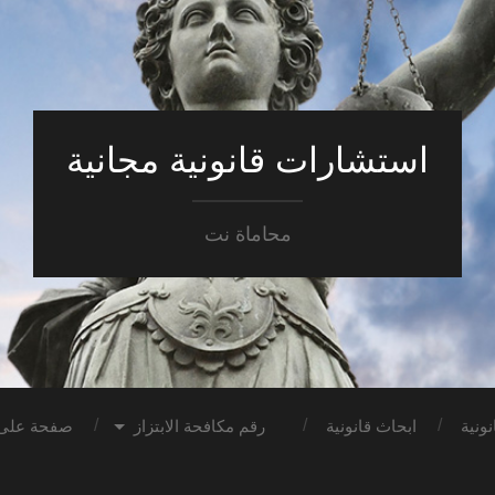
استشارات قانونية مجانية
محاماة نت
ونية
ابحاث قانونية
رقم مكافحة الابتزاز
صفحة على