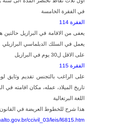
اول ثلاث نقاط تختصر المدة الى سنة و
في الفقرة الخامسة
الفقرة 114
على الاقل ل30 يوم في البرازيل
الفقرة 115
على الراغب بالتجنس تقديم وثايق لوز
تاريخ الميلاد، عمله، مكان اقامته في ا
اللغة البرتغالية
هذا شرح للخطوط العريضة في القانون ا
alto.gov.br/ccivil_03/leis/l6815.htm