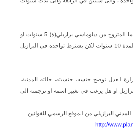
احدة ، والى سنتين في الرابعة والى ثلاث سنوات
يعفى من الاقامة في البرازيل حالتين هما المتزوج من دبلوماسي برازيلي(ة) 5 سنوات او
يعمل في السلك الدبلماسي البرازيلي لمدة 10 سنوات لكن يشترط تواجده في البرازيل
ارة العدل توضح جنسه، جنسيته، حالته المدنية،
لبرازيل او هل يرغب في تغيير اسمه او ترجمته الى
لمدني البرازيلي من الموقع الرسمي للقوانين
http://www.plan