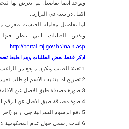
اكمل دراسته في البرازيل
اما تفاصيل معاملة الجنسية فتعرف من
ونفس الطلبات التي ينظر فيها 
http://portal.mj.gov.br/main.asp…
اذكر فقط بعض الطلبات وهذا طبعا تحت فقرة التجنس 
1 تعبئة الطلب ويكون موقع من الراغب في التجنس
2 تصريح اما بتثبيت الاسم او طلب تغييره
3 صورة مصدقة طبق الاصل عن الاقامة الدائمة او صورة البروتوكول للاقامة الدائمة
4 صوة مصدقة طبق الاصل عن الرقم المالي سي بي اف
5 دفع الرسوم الفدرالية جي ار يو (اخر مرة رأيتها كانت حوالي 200 ريال)
6 اثبات رسمي حول عدم المحكومية لاخر 5سنوات