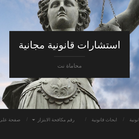
استشارات قانونية مجانية
محاماة نت
ونية
ابحاث قانونية
رقم مكافحة الابتزاز
صفحة على