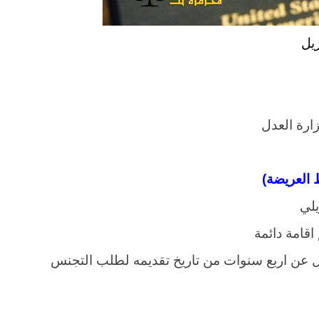
يل
ارة العدل
 العريضة)