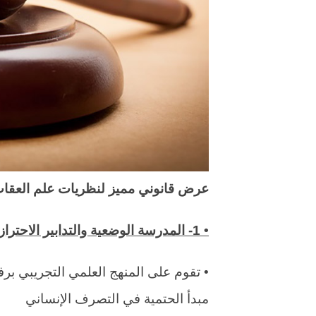
عرض قانوني مميز لنظريات علم العقاب و 
• 1- المدرسة الوضعية والتدابير الاحترازية (أوجست كونت):
• تقوم على المنهج العلمي التجريبي برفض
مبدأ الحتمية في التصرف الإنساني