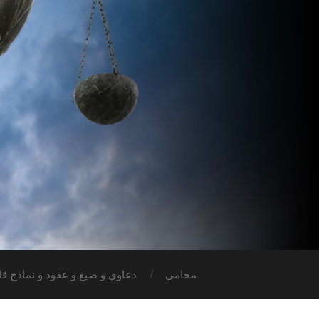
محامي
دعاوي و صيغ و عقود و نماذج قان