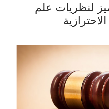
ز لنظريات علم
الاحترازية