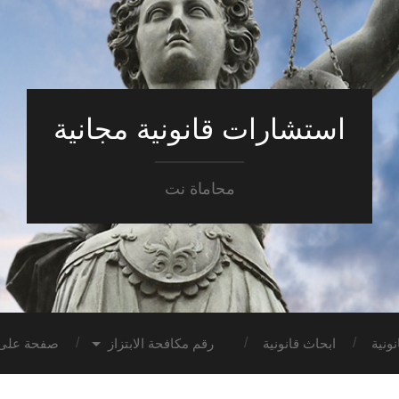
استشارات قانونية مجانية
محاماة نت
ونية
ابحاث قانونية
رقم مكافحة الابتزاز
صفحة على