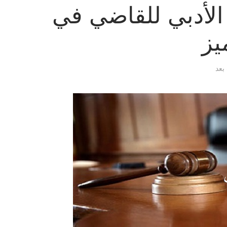
الأدبي للقاضي في
يز
 بعد