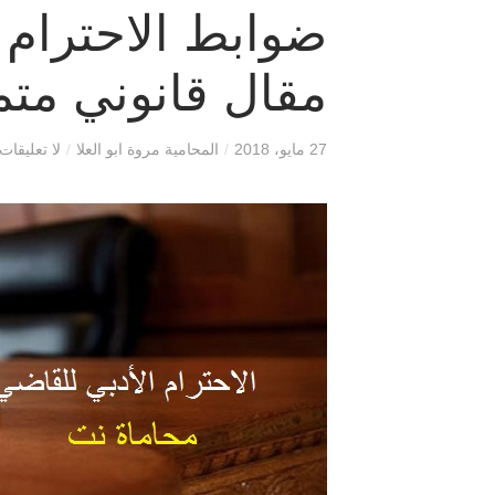
ضوابط الاحترام 
مقال قانوني متم
27 مايو، 2018
/
المحامية مروة ابو العلا
/
لا تعليقات