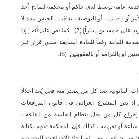
خدمة عامة توسط لدى حاكم أو محكمة لصالح أحد
أمر أو الطلب ، أو التوصية ، يعاقب بالحبس مدة لا
تزيد على سـتة أشهر أو بدفع غرامة لا تزيد على خمسـين ديناراً] (7) . كما نص على أنه [ إذا
دمة العامة وفقاً للمادة السابقة صدور قرار غير
أو بالغرامة أو بالعقوبتين] (8).
ت القانونية ضد كل من يصدر منه فعل يُعد إخلالاً
اذ نص المشرع العراقي في قانون المرافعات
خراج كل من يخل بنظام الجلسة من القاعة ،
اعة أو تغريمه ، كذلك فإن المحكمة تقوم بكتابة
 من جرائم ، ومن ثم اتخاذ الإجراءات التحقيقية