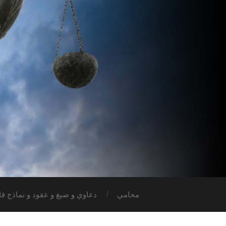
محامي
دعاوي و صيغ و عقود و نماذج قان