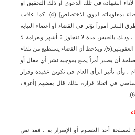
أداء الشهادة في تلك الدعوى أو ذلك التحقيق أو
أموراً من شأنها منع اشخص من الإفضاء بمعلوماته لذوي الاختصاص] (4). كما عاقب
لنشر أموراً تؤثر في القضاء أو أعضاء النيابة
العامة أو الموظفين والمكلفين بتحقيق ، وذلك بالحبس مدة لا تتجاوز 6 أشهر وبغرامة لا
تزيد على خمسين جنيهاً أو بإحدى هاتين العقوبتين(5). ويلاحظ أن القضاء يستطيع من تلقاء
حة أن يصدر أمراً يمنع بموجبه نشر أي مقال أو
 ، وأن تأثير الرأي العام في تكوين عقيدة وقرار
لقاضي في اتخاذ قراره لذلك قال بعضهم [أعرف
ء
 لمصلحة أحد الخصوم أو الإضرار به ، فقد نص