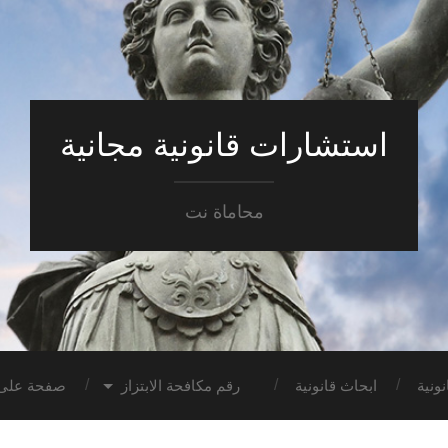
استشارات قانونية مجانية
محاماة نت
ونية
ابحاث قانونية
رقم مكافحة الابتزاز
صفحة على