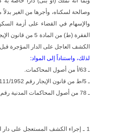
وبما أنه تملك (أو بنى) داراً خاص
وصالحة لسكناه، وأجرها من الغير بدلاً م
والإسهام في القضاء على أزمة السكن
الفقرة (ط) من المادة
الكشف العاجل على الدار المؤجرة قبل تب
لذلك، واستناداً إلى المواد:
ـ 63/أ من أصول المحاكمات.
ـ 5/ط من قانون الإيجار رقم 111/1952.
ـ 78 من أصول المحاكمات المدنية رقم 84.
1 ـ إجراء الكشف المستعجل على دار ال