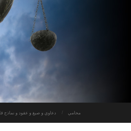
محامي
دعاوي و صيغ و عقود و نماذج قان