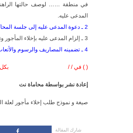
في منطقة …… لوصف حالتها الراهنة و
المدعى عليه.
2 ـ دعوة المدعى عليه إلى جلسة المحاكمة، وبعد المحاكمة تثبيت وصف الحالة الراهنة.
3 ـ إلزام المدعى عليه بإخلاء المأجور وتسليمه إلي خالياً من الشواغل.
4 ـ تضمينه المصاريف والرسوم والأتعاب.
( ) في / / بكل تح
إعادة نشر بواسطة محاماة نت
صيغة و نموذج طلب إخلاء مأجور لعلة الت
شارك المقالة