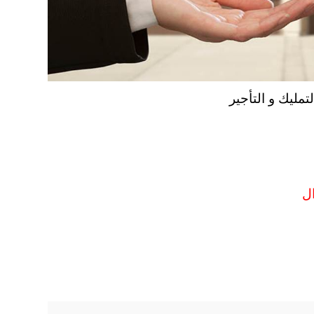
تمليك و التأجير
ل