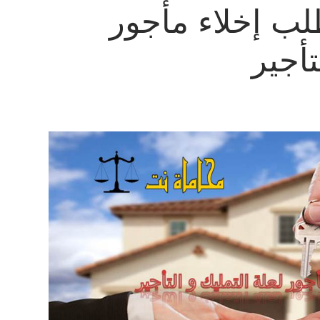
ب إخلاء مأجور
تأجير