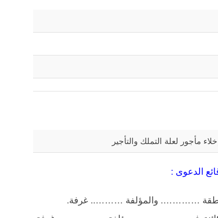
اء مأجور لعلة التملك والتأجير
ائع الدعوى :
ي منطقة …………. والمؤلفة ……….. غرفة.