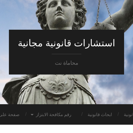
استشارات قانونية مجانية
محاماة نت
ونية
ابحاث قانونية
رقم مكافحة الابتزاز
صفحة على