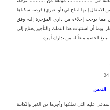
ة به كائنة في ……………، مؤلفة من ………. غرفة،
ن الانتقال إليها لتتاح لي (أو لغيري) فرصة سكناها
 مما يوجب إخلاءه من داري المؤجرة إليه وفق
 5 من قانون الإيجار. وبما أن استثبات هذا التملك والتأجير يحتاج إلى
ليغ الخصم منعاً له من تدارك أمره.
التمس
مدعى عليه التي تملكها وأجرها من الغير والكائنة