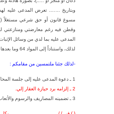
دكان أو متجر أو …..)، بصورة هادئة وع
وبتاريخ ……. تعرض المدعى عليه لهذه
مسوغ قانون أو حق شرعي مستغلاً (س
وقطن فيه رغم معارضتي ومنازعتي له. 
المدعى عليه بما لدي من وسائل الإثبات
لذلك، واستناداً إلى المواد 64 وما بعدها من قانون أصول المحاكمات
-لذلك جئنا ملتمسين من مقامكم :
1 ـ دعوة المدعى عليه إلى جلسة المحاكمة.
2 ـ إلزامه برد حيازة العقار إلي.
3 ـ تضمينه المصاريف والرسوم والأتعاب.
( ) في / / بكل تحف