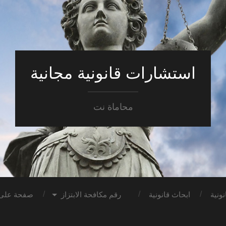
استشارات قانونية مجانية
محاماة نت
ونية
ابحاث قانونية
رقم مكافحة الابتزاز
صفحة على