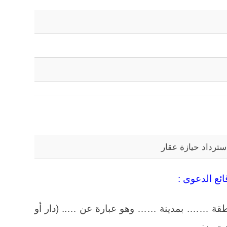
ترداد حيازة عقار
ائع الدعوى :
نطقة ……. بمدينة …… وهو عبارة عن ….. (دار أو