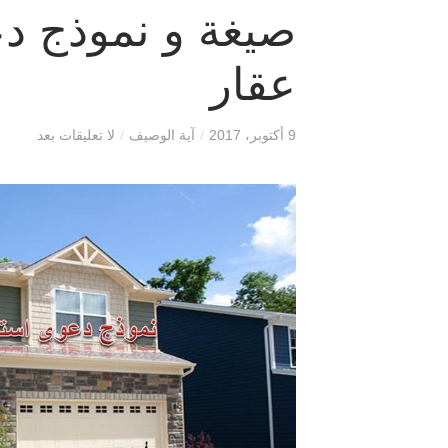
صيغة و نموذج دع
عقار
9 أكتوبر، 2017
/
آية الوصيف
/
لا تعليقات بعد