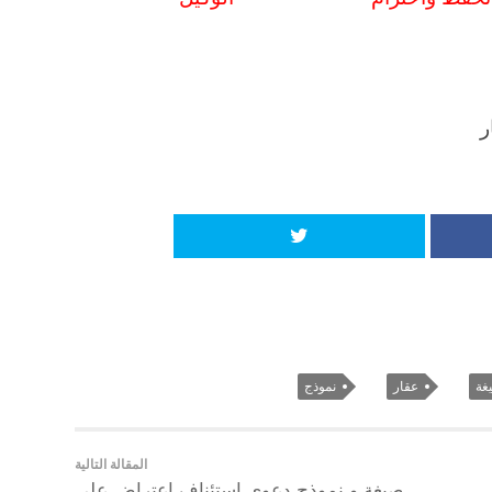
ر
غة
عقار
نموذج
المقالة التالية
صيغة و نموذج دعوى استئناف اعتراض على