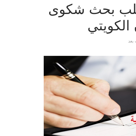
لب بحث شكوى
 الكويتي
 بعد