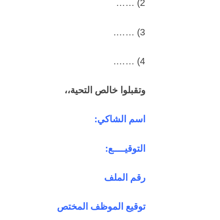
2) ……
3) …….
4) …….
وتقبلوا خالص التحية،،
اسم الشاكي:
التوقيــــع:
رقم الملف
توقيع الموظف المختص