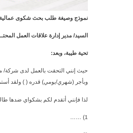
نموذج وصيغة طلب بحث شكوى عمالية –
السيد/ مدير إدارة علاقات العمل المحتـ
تحية طيبة، وبعد:
حيث إنني التحقت بالعمل لدى شركة/
وبأجر (شهري/يومي) قدره ( ) ولقد أس
لذا فإنني أتقدم لكم بشكواي ضدها طالباً 
1) ……