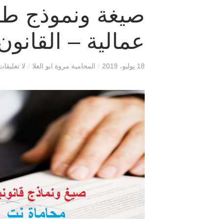
صيغة ونموذج ط
عمالية – القانون
18 يوليو، 2019
/
المحامية مروة ابو العلا
/
لا تعليقات