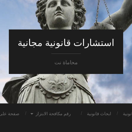
استشارات قانونية مجانية
محاماة نت
ونية
ابحاث قانونية
رقم مكافحة الابتزاز
صفحة على