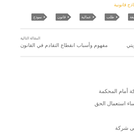
ذج قانونية
غة
طلب
عمالية
قانون
نموذج
المقالة التالية
يتي
مفهوم وأسباب انقطاع التقادم في القانون
 أمام المحكمة
اء استعمال الحق
لى شركة