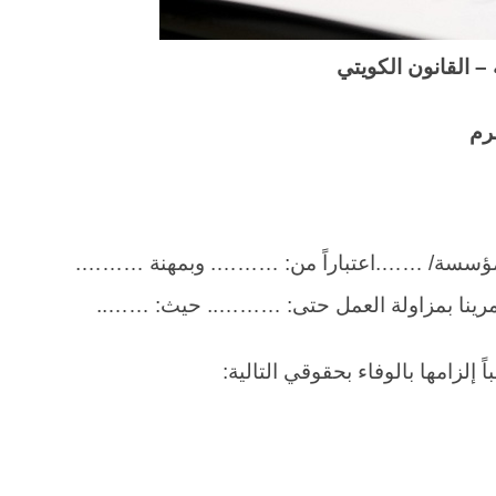
 القانون الكويتي
ـرم
 مؤسسة/ …….اعتباراً من: ………. وبمهنة ……….
تمرينا بمزاولة العمل حتى: ……….. حيث: ……..
إلزامها بالوفاء بحقوقي التالية: