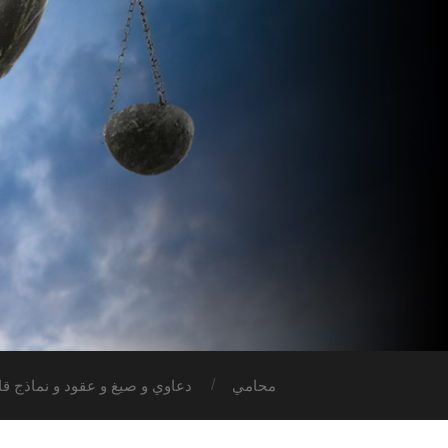
محامي
دعاوي و صيغ و عقود و نماذج قان