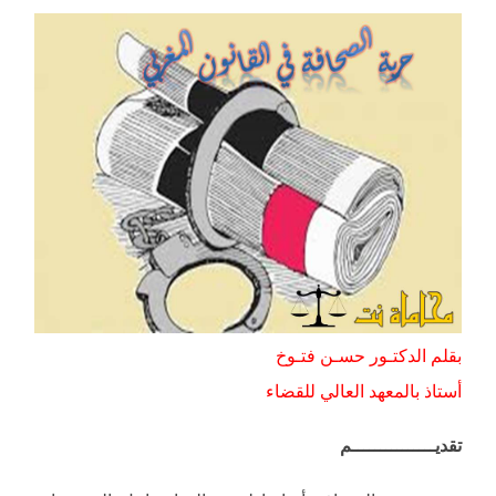
حرية
الصحافة
في
القانون
المغربي
(جنحة
القذف)
مغلقة
بقلم الدكتـور حسـن فتـوخ
أستاذ بالمعهد العالي للقضاء
تقديـــــــــــــــم