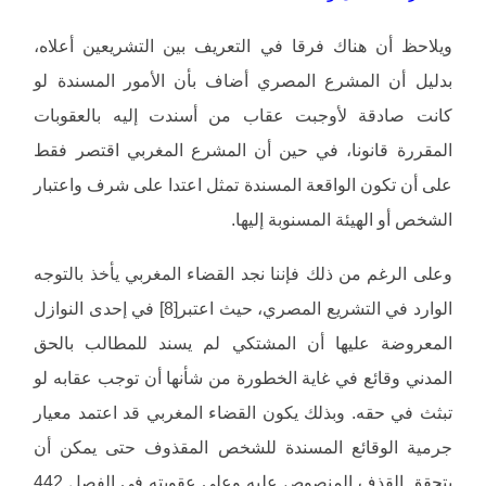
ويلاحظ أن هناك فرقا في التعريف بين التشريعين أعلاه،
بدليل أن المشرع المصري أضاف بأن الأمور المسندة لو
كانت صادقة لأوجبت عقاب من أسندت إليه بالعقوبات
المقررة قانونا، في حين أن المشرع المغربي اقتصر فقط
على أن تكون الواقعة المسندة تمثل اعتدا على شرف واعتبار
الشخص أو الهيئة المسنوبة إليها.
وعلى الرغم من ذلك فإننا نجد القضاء المغربي يأخذ بالتوجه
الوارد في التشريع المصري، حيث اعتبر[8] في إحدى النوازل
المعروضة عليها أن المشتكي لم يسند للمطالب بالحق
المدني وقائع في غاية الخطورة من شأنها أن توجب عقابه لو
تبثث في حقه. وبذلك يكون القضاء المغربي قد اعتمد معيار
جرمية الوقائع المسندة للشخص المقذوف حتى يمكن أن
يتحقق القذف المنصوص عليه وعلى عقوبته في الفصل 442