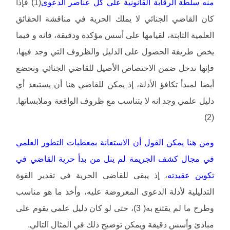
منه سلطة الرقابة القانونية على كل عناصر الدعوى
(1) فإذا
كان القاضي الجنائي لا يملك الحرية في مناقشة الحقائق
العلمية الثابتة، لقيامها على أسس مؤكدة ودقيقة، فانه و فيما
يخص طريقة الحصول على الدليل والظروف التي وجد فيها،
فإنها تدخل ضمن الاختصاص الأصيل للقاضي الجنائي وتخضع
أيضا لمبدأ تكافؤ الأدلة، إذ يمكن للقاضي هنا أن يستبعد أي
دليل علمي وجد انه لا يتناسب مع ظروف الواقعة وملابساتها.
(2)
ومن هنا يمكن القول أن الاستعانة بمعطيات التطور العلمي
في مجال كشف الجريمة لم ينل من بدأ حرية القاضي في
تكوين عقيدته
، إذ يبقى للقاضي الحرية في تقدير القوة
التدليلية لأدلة الدعوى المعروضة عليه، وأخذ ما هو مناسب
وطرح ما لم يقتنع به( 3)، حتى لو كان دليل علمي يقوم على
مبادئ وأسس دقيقة ويمكن توضيح ذلك في المثال التالي.