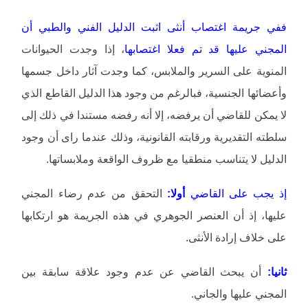
ففي جريمة اغتصاب أنثى اثبت الدليل الفني والطبي أن
المجني عليها قد تم فعلا اغتصابها
، إذا وجدت الحيوانات
المنوية على السرير والملابس، كما وجدت آثار داخل جسمها
وأعضائها الجنسية، فبالرغم من وجود هذا الدليل القاطع الذي
لا يمكن للقاضي أن يرفضه، إلا أنه رفضه مستندا في ذلك إلى
سلطته التقديرية ورقابته القانونية، وذلك عندما راى أن وجود
الدليل لا يتناسب منطقيا مع ظروف الواقعة وملابساتها.
إذ يجب على القاضي
أولا:
التحقق من عدم رضاء المجني
عليها، إذ أن العنصر الجوهري في هذه الجريمة هو ارتكابها
على خلاف إرادة الأنثى.
ثانيا:
أن يبحث القاضي عن عدم وجود علاقة سابقة بين
المجني عليها والجاني.