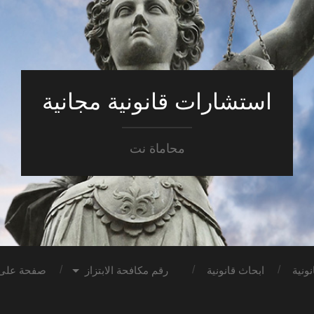
استشارات قانونية مجانية
محاماة نت
ونية
ابحاث قانونية
رقم مكافحة الابتزاز
صفحة على