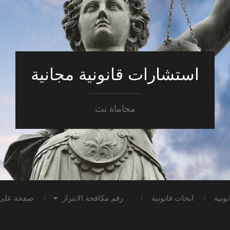
استشارات قانونية مجانية
محاماة نت
ونية
ابحاث قانونية
رقم مكافحة الابتزاز
صفحة على