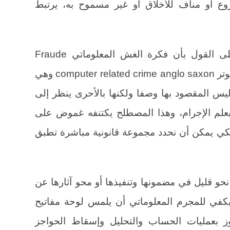
ع أو مناف للأخلاق أو غير مسموح به، يرتبط
ويجمع الفقه الفرنسي بصفة عامة على القول بأن فكرة الغش المعلوماتي Fraude
informatique التي تعادل جريمة الكمبيوتر computer related crime anglo saxon وهي
يس المقصود بها وصفا ولكنها بالأحرى ينظر إلى
لم الإجرام، وهذا المصطلح يكتنفه غموض على
لكي يمكن أن نحدد مجموعة قانونية مباشرة تطبق
 نحو قليل في مضمونها وتنفيذها أو محو آثارها عن
 يكفي للمجرم المعلوماتي أن يلمس لوحة مفاتيح
ز بعمليات الحساب والتحليل وإسقاط الحواجز