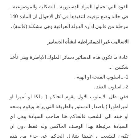
القوة التي تحملها المواد الدستورية ـ الشكلية والموضوعية ـ
في حالة وضع توقيت لتنفيذها في كل الاحوال ان المادة 140
مرحلة من قانون ادارة الدولة العراقية وهي مشكلة (قائمة) .
الاساليب غير الديمقراطية لنشأة الدساتير
عادة ما تكون هذه الدساتير دساتر الملوك الاباطرة وهي تأخذ
شكلين : ـ
1- ـ اسلوب المنحة او الهبة .
2-ـ اسلوب العقد .
ففي ظل الاسلوب الاول يقوم الحاكم ( ملكا او أميرا او
امبراطورا ) باصدار الدستور بالطريقة التي يراها ويقوم بمنحه
او هبته الى الشعب فالحاكم هنا صاحب السيادة وهي اي
السيادة مرتبطة بهذا الوصف الحاكمي وله فقط دون ان
تكون للشعب ، عندها يتنازل الحاكم عن جزء من هذه