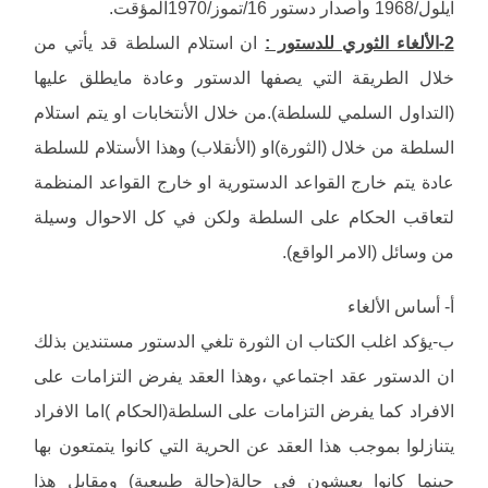
ايلول/1968 وأصدار دستور 16/تموز/1970المؤقت.
2-الألغاء الثوري للدستور :
ان استلام السلطة قد يأتي من
خلال الطريقة التي يصفها الدستور وعادة مايطلق عليها
(التداول السلمي للسلطة).من خلال الأنتخابات او يتم استلام
السلطة من خلال (الثورة)او (الأنقلاب) وهذا الأستلام للسلطة
عادة يتم خارج القواعد الدستورية او خارج القواعد المنظمة
لتعاقب الحكام على السلطة ولكن في كل الاحوال وسيلة
من وسائل (الامر الواقع).
أ‌- أساس الألغاء
ب‌-يؤكد اغلب الكتاب ان الثورة تلغي الدستور مستندين بذلك
ان الدستور عقد اجتماعي ،وهذا العقد يفرض التزامات على
الافراد كما يفرض التزامات على السلطة(الحكام )اما الافراد
يتنازلوا بموجب هذا العقد عن الحرية التي كانوا يتمتعون بها
حينما كانوا يعيشون في حالة(حالة طبيعية) ومقابل هذا