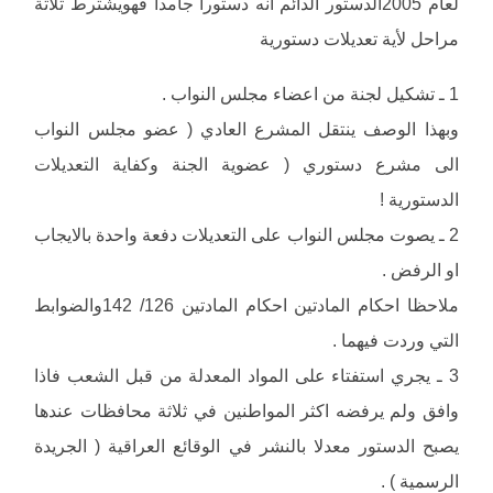
لعام 2005الدستور الدائم انه دستورا جامدا فهويشترط ثلاثة
مراحل لأية تعديلات دستورية
1 ـ تشكيل لجنة من اعضاء مجلس النواب .
وبهذا الوصف ينتقل المشرع العادي ( عضو مجلس النواب
الى مشرع دستوري ( عضوية الجنة وكفاية التعديلات
الدستورية !
2 ـ يصوت مجلس النواب على التعديلات دفعة واحدة بالايجاب
او الرفض .
ملاحظا احكام المادتين احكام المادتين 126/ 142والضوابط
التي وردت فيهما .
3 ـ يجري استفتاء على المواد المعدلة من قبل الشعب فاذا
وافق ولم يرفضه اكثر المواطنين في ثلاثة محافظات عندها
يصبح الدستور معدلا بالنشر في الوقائع العراقية ( الجريدة
الرسمية ) .