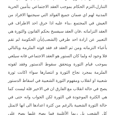
التنازل،التزم الحكام بموجب العقد الاجتماعي بتأمين الحرية
المدنية لهم اي ضمان جميع الفوائد التي سيجنيها الافراد من
العيش في المجتمع ،بناء عليه اذا خرق احد الاطراف في
العقد التزاماته ،فان العقد سيفسخ بحكم القانون والثورة هي
التعبير عن ارادة احد طرفي (الشعب)بأن الحكومة لم تقم
بأعباء التزماته ومن ثم العقد قد فقد قوته الملزمة وبالتالي
فلا وجود له ولما كان الستور هو العقد الاجتماعي فانه سيلغي
بموجب قيام الثورة ويتحقق سقوط الدستور وفقد لقوته
الملزمة بمجرد نجاح الثورة و انتصارها سواء اكانت ثورة
شعبية او انقلاب ومفهوم الثورة الشعبية في اسقاط الدستور
يصح في حالة انقلاب مع الفارق ان في الاخير قلة ليست كما
هي الكثرة الموجودة في الثورة لكن الجواب وانه حتى في
حالة الثورة الشعبية بالرغم من كثرة اعدادها الى انها لاتمثل
كل الشعب بل ربما الأغلبية فما يصح عليها يصح على