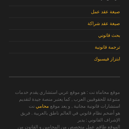
صيغة عقد عمل
صيغة عقد شراكة
بحث قانوني
ترجمة قانونية
ابتزاز فيسبوك
موقع محاماة نت : هو موقع عربي استشاري يقدم خدمات
متنوعة للحقوقيين العرب , كما يعتبر منصة جيدة لتقديم
استشارات قانونية مجانية , و يعد موقع
محامي
نت
هو أضخم نظام قانوني في العالم ناطق بالعربية . فريق
الإشراف القانوني : يدير
الموقع طاقم عمل متخصص من المحامين و القانون من