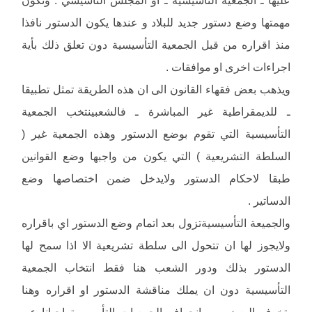
مهمتها وضع دستور جديد للبلاد و عندها يكون الدستور نافذا
منذ اقراره من قبل الجمعية التأسيسية دون تعلق ذلك بأية
اجراءات اخرى او موافقات .
ويذهب بعض فقهاء القانون الى ان هذه الطريقة تمثل تطبيقا
ـ للديمقراطية غير المباشرة ـ فالشعبينتخب الجمعية
التأسيسية التي تقوم بوضع الدستور وهذه الجمعية غير (
السلطة التشريعية ) التي يكون من واجبها وضع القوانين
طبقا لاحكام الدستور ولايدخل ضمن اختصاصها وضع
الدساتير .
والجميعة التأسيسيةتزول بعد اتمام وضع الدستور اي باقراره
ولايجوز لها ان تتحول الى سلطة تشريعية الا اذا سمح لها
الدستور بذلك ودور الشعب هنا فقط انتخاب الجمعية
التأسيسية دون ان يملك مناقشة الدستور او اقراره وهنا
يتخوف البعض من انحراف الجمعيات التأسيسية احيانا عن