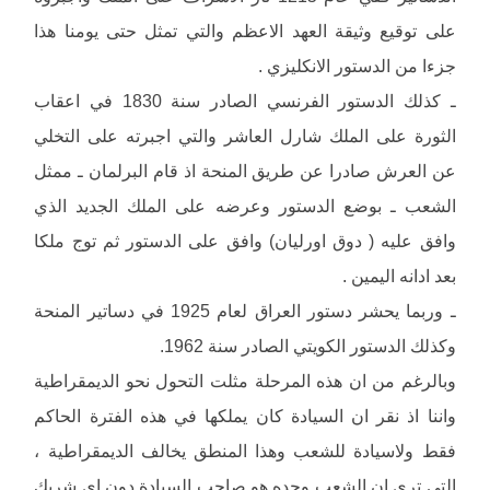
على توقيع وثيقة العهد الاعظم والتي تمثل حتى يومنا هذا
جزءا من الدستور الانكليزي .
ـ كذلك الدستور الفرنسي الصادر سنة 1830 في اعقاب
الثورة على الملك شارل العاشر والتي اجبرته على التخلي
عن العرش صادرا عن طريق المنحة اذ قام البرلمان ـ ممثل
الشعب ـ بوضع الدستور وعرضه على الملك الجديد الذي
وافق عليه ( دوق اورليان) وافق على الدستور ثم توج ملكا
بعد ادانه اليمين .
ـ وربما يحشر دستور العراق لعام 1925 في دساتير المنحة
وكذلك الدستور الكويتي الصادر سنة 1962.
وبالرغم من ان هذه المرحلة مثلت التحول نحو الديمقراطية
واننا اذ نقر ان السيادة كان يملكها في هذه الفترة الحاكم
فقط ولاسيادة للشعب وهذا المنطق يخالف الديمقراطية ،
التي ترى ان الشعب وحده هو صاحب السيادة دون اي شريك