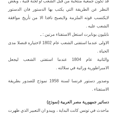
قد تكون جمعية منتخبة من قبل الشعب او لجنة فنية ، وبغض
النظر عن الطريقة التي يكتب بها الدستور فان الدستور
لايكتسب قوته الملزمة ولايصبح نافذا الا من تأريخ موافقة
الشعب عليه .
نابليون بونابرت استغل الاستفتاء مرتين : ـ
الاولى عندما استفتى الشعب عام 1802 لاختياره قنصلا مدى
الحياة .
والثانية عام 1804 عندما استفتى الشعب ليجعل
الامبراطورية وراثية في سلالته .
وصدور دستور فرنسا لسنة 1958 نموذج للصدور بطريقة
الاستفتاء .
دساتير جمهورية مصر العربية (نموذج)
ماحدث في تونس كانت البداية ، ويبدو ان التعبير الذي ظهرت