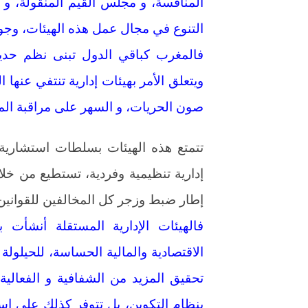
المنافسة، و مجلس القيم المنقولة، و ا
التنوع في مجال عمل هذه الهيئات، وجود
فالمغرب كباقي الدول تبنى نظم حدي
ويتعلق الأمر بهيئات إدارية تنتفي عنها
صون الحريات، و السهر على مراقبة ال
تتمتع هذه الهيئات بسلطات استشارية
إدارية تنظيمية وفردية، تستطيع من خلا
إطار ضبط وزجر كل المخالفين للقوانين الج
فالهيئات الإدارية المستقلة أنش
الاقتصادية والمالية الحساسة، للحيلو
تحقيق المزيد من الشفافية و الفعالي
بنظام التكوين، بل تتوفر كذلك على است