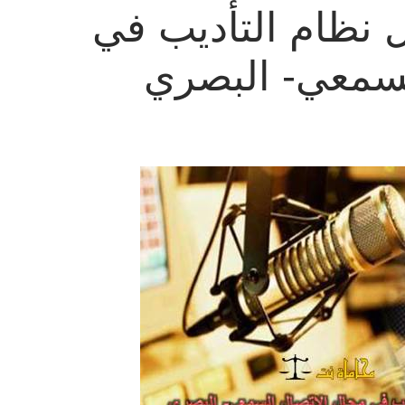
 نظام التأديب في
لسمعي- البصري