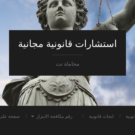
استشارات قانونية مجانية
محاماة نت
ونية
ابحاث قانونية
رقم مكافحة الابتزاز
صفحة على