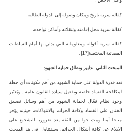
وعلى الأخص :
كفالة سرية تاريخ ومكان وصوله إلى الدولة الطالبة.
كفالة سرية محل إقامته وتنقلاته وأماكن تواجده.
كفالة سرية أقواله ومعلوماته التي يدلي بها أمام السلطات
القضائية المختصة[17] .
المبحث الثاني: تدابير ونطاق حماية الشهود
تعد قدرة الدولة على حماية الشهود من أهم مكونات أي خطة
لمكافحة الفساد خاصة وتفعيل سيادة القانون عامة , ويُعتَبر
وجود نظام فعّال لحماية الشهود من أهم وسائل تضييق
الخناق على الفساد وكافة الجرائم والانتهاكات. حيثإنه يوّفر
مناخا آمنا ويبث جوا من الثقة يعد ضروريا للتشجيع على
الإبلاغ عن كافة أشكال الجرائم. وسنتناول في هذ المبحث