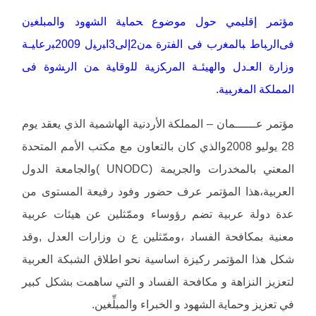
مؤتمر إقليمي حول موضوع ﺤﻤﺎﻴﺔ ﺍﻟﺸﻬﻭﺩ ﻭﺍﻟﻤﺒﻠﻐﻴﻥ
ﻓﻰﺍﻟﺭﺒﺎﻁ ﺒﺎﻟﻤﻐﺭﺏ ﻓﻰ ﺍﻟﻔﺘﺭﺓ ﻤﻥ2ﺇﻟﻰ3ﺍﺒﺭﻴل 2009ﺒﺭﻋﺎﻴـﺔ
ﻭﺯﺍﺭﺓ ﺍﻟﻌـﺩل ﻭﺍﻟﻬﻴﺌـﺔ ﺍﻟﻤﺭﻜﺯﻴﺔ ﻟﻠﻭﻗﺎﻴﺔ ﻤﻥ ﺍﻟﺭﺸﻭﺓ ﻓﻰ
ﺍﻟﻤﻤﻠﻜﺔ ﺍﻟﻤﻐﺭﺒﻴﺔ.
مؤتمر عــــــمان – المملكة الأردنية الهاشمية الذي يعقد يوم
28 يوليو 2008والذي كان بالتعاون مع مكتب الأمم المتحدة
المعني بالمخدرات والجريمة (UNODC )والجامعة الدول
العربية،هذا المؤتمر عرف حضور وفود رفيعة المستوى من
عدة دولة عربية تضم رؤوساء وممّثلين عن هيئات عربية
معنية بمكافحة الفساد ،وممّثلين ع ن وزارات العدل ,وقد
شكل هذا المؤتمر ركيزة اساسية نحو اطلاق الشبكة العربية
لتعزيز النزاهة و مكافحة الفساد و التي ساهمت بشكل كبير
في تعزيز وحماية الشهود و الخبراء والمبلِّغين.