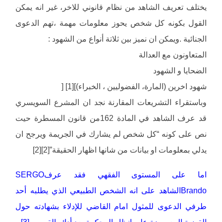
يختلف تعريف الشاهد من نظام قانوني للاخر، غير انه يمكن
القول بكونه كل شخص يحوز معلومات مهمة ،تهم الدعوى
الجنائية .ويمكن ان نميز بين ثلاتة أنواع من الشهود :
المتعاونون مع العدالة
الضحايا و الشهود
شهود اخرين (المارة، الفضوليين ، الخبراء)][1] [
وباستقراء التشريعات المقارنة نجد ان المشرع السويسري
قد عرف الشاهد في المادة 162من قانون المسطرة حيت
نص على كونه “كل شخص لم يشارك في الجريمة ويرجح ان
يدلي بمعلومات او بيانات من شانها اظهار الحقيقة”[2][2]
اما على المستوى الفقهي فقد عرفSERGO
Brandoالشاهد على انه الشخص الطبيعي الذي يطلبه أحد
طرفي الدعوى للمثول امام القاضي للإدلاء بشهادته حول
القضية المعروضة على انظار المحكمة بعد أدائه القسم . [3]