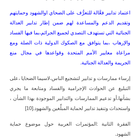
اعتماد تدابير فعَّالة للتعرُّف على الضحاي اوالشهود وحمايتهم
وتقديم الدعم والمساعدة لهم ضمن إطار تدابير العدالة
الجنائية التي تستهدف التصدي لجميع الجرائم،بما فيها الفساد
والإرهاب ،بما يتوافق مع الصكوك الدولية ذات الصلة ومع
مراعاة معايير الأمم المتحدة وقواعدها في مجال منع
الجريمة والعدالة الجنائية.
إرساء ممارسات و تدابير لتشجيع الناس،لاسيما الضحايا ،على
التبليغ عن الحوادث الإجرامية والفساد ومتابعة ما يجري
بشأﻧﻬا،أو تدعيم الممارسات والتدابير الموجودة ﺑﻬذا الشأن ،
واستحداث وتنفيذ تدابير لحماية المبلِّغين والشهود.[10]
الفقرة الثانية :المؤتمرات العربية حول موضوع حماية
الشهود.