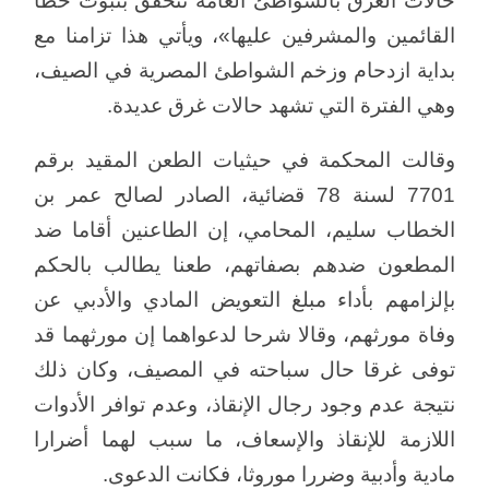
حالات الغرق بالشواطئ العامة تتحقق بثبوت خطأ
القائمين والمشرفين عليها»، ويأتي هذا تزامنا مع
بداية ازدحام وزخم الشواطئ المصرية في الصيف،
وهي الفترة التي تشهد حالات غرق عديدة.
وقالت المحكمة في حيثيات الطعن المقيد برقم
7701 لسنة 78 قضائية، الصادر لصالح عمر بن
الخطاب سليم، المحامي، إن الطاعنين أقاما ضد
المطعون ضدهم بصفاتهم، طعنا يطالب بالحكم
بإلزامهم بأداء مبلغ التعويض المادي والأدبي عن
وفاة مورثهم، وقالا شرحا لدعواهما إن مورثهما قد
توفى غرقا حال سباحته في المصيف، وكان ذلك
نتيجة عدم وجود رجال الإنقاذ، وعدم توافر الأدوات
اللازمة للإنقاذ والإسعاف، ما سبب لهما أضرارا
مادية وأدبية وضررا موروثا، فكانت الدعوى.