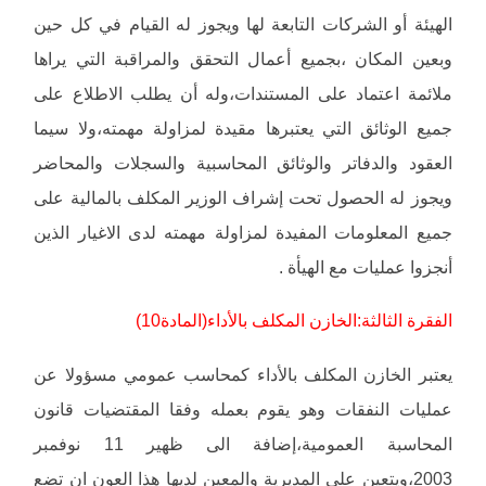
الهيئة أو الشركات التابعة لها ويجوز له القيام في كل حين
وبعين المكان ،بجميع أعمال التحقق والمراقبة التي يراها
ملائمة اعتماد على المستندات،وله أن يطلب الاطلاع على
جميع الوثائق التي يعتبرها مقيدة لمزاولة مهمته،ولا سيما
العقود والدفاتر والوثائق المحاسبية والسجلات والمحاضر
ويجوز له الحصول تحت إشراف الوزير المكلف بالمالية على
جميع المعلومات المفيدة لمزاولة مهمته لدى الاغيار الذين
أنجزوا عمليات مع الهيأة .
الفقرة الثالثة:الخازن المكلف بالأداء(المادة10)
يعتبر الخازن المكلف بالأداء كمحاسب عمومي مسؤولا عن
عمليات النفقات وهو يقوم بعمله وفقا المقتضيات قانون
المحاسبة العمومية،إضافة الى ظهير 11 نوفمبر
2003،ويتعين على المديرية والمعين لديها هذا العون ان تضع