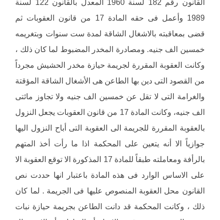
القانون رقم 182 لسنة 1960 المعدل بالقانون 122 لسنة
1989 وأعمل فى حقه المادة 17 من قانون العقوبات ثم
قضى بمعاقبته بالاشغال الشاقة لمدة ست سنوات وبتغريمه
خمسين الف جنيه. ومصادرة المخدر المضبوط لما كان ذلك ،
وكانت العقوبة المقررة لجريمة حيازة مخدر الحشيش مجرداً
من القصود التى دين بها الطاعن هى الأشغال الشاقة المؤقتة
والغرامة التى لا تقل عن خمسين الف جنيه ولا تجاوز مائتى
الف جنيه، وكانت المادة 17 من قانون العقوبات يجعل النزول
بالعقوبة المقررة للجريمة الى العقوبة التى أباح النزول اليها
جوازياً الا أنه يتعين على المحكمة اذا ما رأت أخذ المتهم
بالرأفة ومعاملته طبقاً للمادة 17 المذكورة الا توقع العقوبة الا
على الاساس الوارد فى هذه المادة باعتبار انها حددت نص
القانون محل العقوبة المنصوص عليها فى الجريمة . لما كان
ذلك ، وكانت المحكمة قد دانت الطاعن بجريمة حيازة نبات