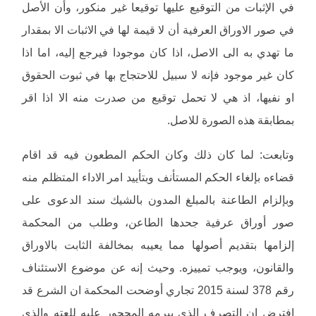
في الإثبات من التوقيع عليها توقيعا غير منكور، وأن الأصل
في صور الاوراق العرفية أن لا قيمة لها في الاثبات الا بمقدار
ما تهدي به الى الاصل، اذا كان موجودا فيرجع إليه، اما اذا
كان غير موجود فإنه لا سبيل للاحتجاج بها في ثبوت الحقوق
او نفيها، اذ هي لا تحمل توقيع من صدرت منه الا اذا اقر
بمطابقة هذه الصورة للاصل.
وتابعت: لما كان ذلك وكان الحكم المطعون فيه قد اقام
قضاءه بإلغاء الحكم المستأنف وبتأييد امر الاداء المتظلم منه
وبإلزام الطاعنة بالمبلغ المدون بالشيك سند الدعوى على
صور أوراق عرفية جحدها الطاعن، وطلب من المحكمة
إلزامها بتقديم أصولها مما يعيبه بمخالفة الثابت بالاوراق
والقانون، ويوجب تمييزه. وحيث إنه عن موضوع الاستئناف
رقم 378 لسنة 2015 تجاري أوضحت المحكمة ان الشرع قد
افترض ان التصرف الذي يبرمه المحجور عليه للعته والذي