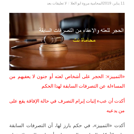
11 يناير، 2019
المحامية مروة ابو العلا
/
لا تعليقات بعد
«التمييز»: الحجر على أشخاص لعته أو جنون لا يعفيهم من
المساءلة عن التصرفات السابقة لهذا الحكم
أكدت أن عبء إثبات إبرام التصرف في حالة الإفاقة يقع على
من يدعيه
أكدت «التمييز»، في حكم بارز لها، أن التصرفات السابقة