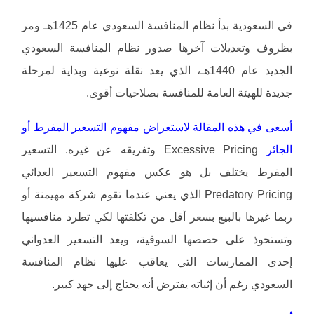
في السعودية بدأ نظام المنافسة السعودي عام 1425هـ ومر
بظروف وتعديلات آخرها صدور نظام المنافسة السعودي
الجديد عام 1440هـ، الذي يعد نقلة نوعية وبداية لمرحلة
جديدة للهيئة العامة للمنافسة بصلاحيات أقوى.
أسعى في هذه المقالة لاستعراض مفهوم التسعير المفرط أو
الجائر
Excessive Pricing وتفريقه عن غيره. التسعير
المفرط يختلف بل هو عكس مفهوم التسعير العدائي
Predatory Pricing الذي يعني عندما تقوم شركة مهيمنة أو
ربما غيرها بالبيع بسعر أقل من تكلفتها لكي تطرد منافسيها
وتستحوذ على حصصها السوقية، ويعد التسعير العدواني
إحدى الممارسات التي يعاقب عليها نظام المنافسة
السعودي رغم أن إثباته يفترض أنه يحتاج إلى جهد كبير.