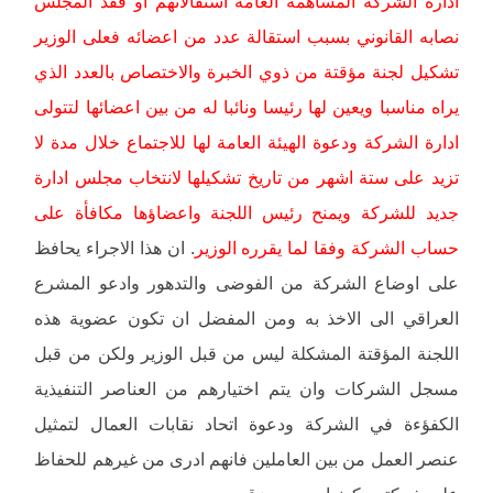
ادارة الشركة المساهمة العامة استقالاتهم او فقد المجلس
نصابه القانوني بسبب استقالة عدد من اعضائه فعلى الوزير
تشكيل لجنة مؤقتة من ذوي الخبرة والاختصاص بالعدد الذي
يراه مناسبا ويعين لها رئيسا ونائبا له من بين اعضائها لتتولى
ادارة الشركة ودعوة الهيئة العامة لها للاجتماع خلال مدة لا
تزيد على ستة اشهر من تاريخ تشكيلها لانتخاب مجلس ادارة
جديد للشركة ويمنح رئيس اللجنة واعضاؤها مكافأة على
حساب الشركة وفقا لما يقرره الوزير
. ان هذا الاجراء يحافظ
على اوضاع الشركة من الفوضى والتدهور وادعو المشرع
العراقي الى الاخذ به ومن المفضل ان تكون عضوية هذه
اللجنة المؤقتة المشكلة ليس من قبل الوزير ولكن من قبل
مسجل الشركات وان يتم اختيارهم من العناصر التنفيذية
الكفؤءة في الشركة ودعوة اتحاد نقابات العمال لتمثيل
عنصر العمل من بين العاملين فانهم ادرى من غيرهم للحفاظ