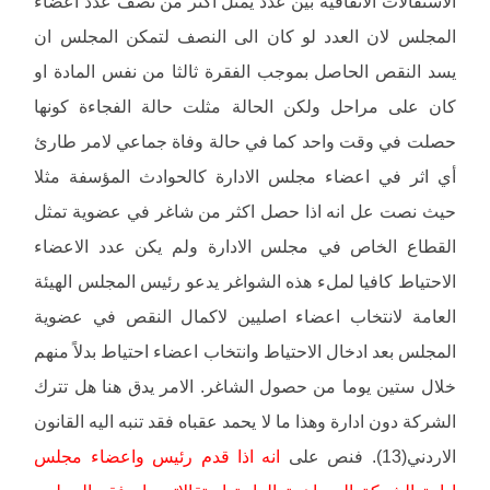
الاستقالات الاتفاقية بين عدد يمثل اكثر من نصف عدد اعضاء
المجلس لان العدد لو كان الى النصف لتمكن المجلس ان
يسد النقص الحاصل بموجب الفقرة ثالثا من نفس المادة او
كان على مراحل ولكن الحالة مثلت حالة الفجاءة كونها
حصلت في وقت واحد كما في حالة وفاة جماعي لامر طارئ
أي اثر في اعضاء مجلس الادارة كالحوادث المؤسفة مثلا
حيث نصت عل انه اذا حصل اكثر من شاغر في عضوية تمثل
القطاع الخاص في مجلس الادارة ولم يكن عدد الاعضاء
الاحتياط كافيا لملء هذه الشواغر يدعو رئيس المجلس الهيئة
العامة لانتخاب اعضاء اصليين لاكمال النقص في عضوية
المجلس بعد ادخال الاحتياط وانتخاب اعضاء احتياط بدلاً منهم
خلال ستين يوما من حصول الشاغر. الامر يدق هنا هل تترك
الشركة دون ادارة وهذا ما لا يحمد عقباه فقد تنبه اليه القانون
الاردني(13). فنص على
انه اذا قدم رئيس واعضاء مجلس