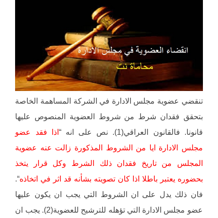
تنقضي عضوية مجلس الادارة في الشركة المساهمة الخاصة
بتحقق فقدان شرط من شروط العضوية المنصوص عليها
قانونا. فالقانون العراقي(1). نص على انه “
اذا فقد عضو
مجلس الادارة ايا من الشروط المذكورة زالت عنه عضوية
المجلس من تاريخ فقدان ذلك الشرط وكل قرار يتخذ
بحضوره يعتبر باطلا اذا كان تصويته بشأنه قد اثر في اتخاذه
“.
فان ذلك يدل على ان الشروط التي يجب ان يكون عليها
عضو مجلس الادارة التي تؤهله للترشيح للعضوية(2). يجب ان