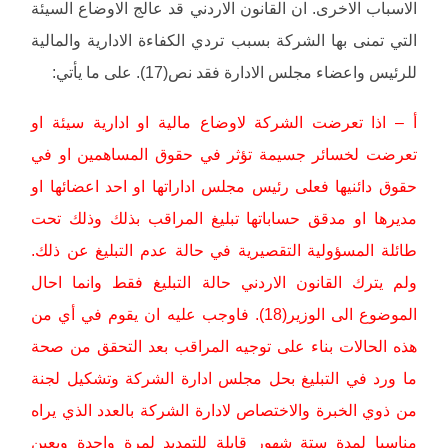
الاسباب الاخرى. ان القانون الاردني قد عالج الاوضاع السيئة
التي تمنى بها الشركة بسبب تردي الكفاءة الادارية والمالية
للرئيس واعضاء مجلس الادارة فقد نص(17). على ما يأتي:
أ – اذا تعرضت الشركة لاوضاع مالية او ادارية سيئة او
تعرضت لخسائر جسيمة تؤثر في حقوق المساهمين او في
حقوق دائنيها فعلى رئيس مجلس اداراتها او احد اعضائها او
مديرها او مدقق حساباتها تبليغ المراقب بذلك وذلك تحت
طائلة المسؤولية التقصيرية في حالة عدم التبليغ عن ذلك.
ولم يترك القانون الاردني حالة التبليغ فقط وانما احال
الموضوع الى الوزير(18). فاوجب عليه ان يقوم في أي من
هذه الحالات بناء على توجيه المراقب بعد التحقق من صحة
ما ورد في التبليغ بحل مجلس ادارة الشركة وتشكيل لجنة
من ذوي الخبرة والاختصاص لادارة الشركة بالعدد الذي يراه
مناسبا لمدة ستة شهور قابلة للتمديد لمرة واحدة ويعين