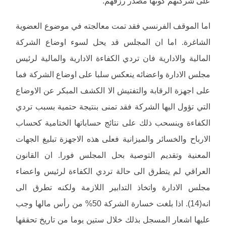
على شركتهم كونها مصدر رزقهم.
اما الموقف الفرنسي فقد تمت معالجته في موضوع العضوية
الشاغرة. اما ان المجلس قد يحل لسوء اوضاع الشركة
المالية والادارية فان تردي الكفاءة الادارية والمالية لرئيس
مجلس الادارة واعضائه ينعكس سلبا على اوضاع الشركة فما
على اجهزة الرقابة والتفتيش الا الكشف المبكر عن الاوضاع
التي تؤول اليها الشركة فقد تمنى بنتيجة حتمية بسبب تردي
الكفاءة وينسحب ذلك على نتائج حساباتها الختامية كحساب
الارباح والخسائر والميزانية فعلى هذه الاجهزة تبليغ الجهات
المعنية وتقديم التوصية بحل المجلس فورا. ان القانون
العراقي لم يتطرق الى حالة تردي الكفاءة لرئيس واعضاء
مجلس الادارة واتخاذ التدابير اللازمة ولكنه تطرق الى
انه(14). اذا بلغت خسارة الشركة 50% من رأس مالها وجب
عليها اشعار المسجل بذلك خلال ستين يوما من تاريخ تحققها