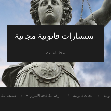
استشارات قانونية مجانية
محاماة نت
ونية
ابحاث قانونية
رقم مكافحة الابتزاز
صفحة على