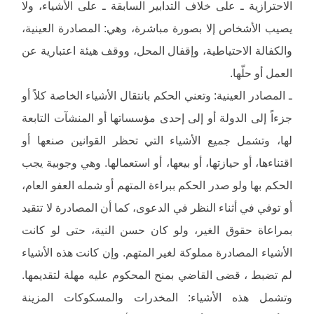
الاحترازية ـ على خلاف التدابير السابقة ـ على الأشياء، ولا
يصيب الأشخاص إلا بصورة مباشرة، وهي: المصادرة العينية،
والكفالة الاحتياطية، وإقفال المحل، ووقف هيئة اعتبارية عن
العمل أو حلّها.
ـ المصادر العينية: وتعني الحكم بانتقال الأشياء الخاصة كلاً أو
جزءاً إلى الدولة أو إلى إحدى مؤسساتها أو المنشآت التابعة
لها، وتشمل جميع الأشياء التي تحظر القوانين صنعها أو
اقتناءها، أو حيازتها، أو بيعها، أو استعمالها. وهي وجوبية يجب
الحكم بها ولو صدر الحكم ببراءة المتهم أو شمله العفو العام،
أو توفي في أثناء النظر في الدعوى، كما أن المصادرة لا تتقيد
بمراعاة حقوق الغير، ولو كان حسن النية، حتى لو كانت
الأشياء المصادرة مملوكة لغير المتهم. وإن كانت هذه الأشياء
لم تضبط ، قضى القاضي بمنح المحكوم عليه مهلة لتقديمها.
وتشمل هذه الأشياء: المخدرات والمسكوكات المزينة