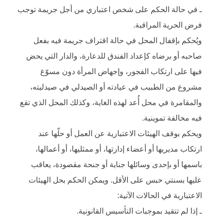
ـ في حالة الحكم على شخص اعتباري من أجل جريمة توجب
فرض الحرية المراقبة.
ويُحكم بإقفال المحل في حالة اقتراف جريمة فيه بفعل
صاحبه أو برضاه كإعداد الفندق للدعارة، والدار التي يحض
فيها على ارتكاب الفجور، وإجهاض المرأة دون مسوّغ
مشروع من الطبيب في عيادته أو الصيدلي في صيدليته،
والمقامرة في محل أُعد لهذه الغاية، وكذلك المحل الذي تقع
فيه مخالفة تموينية.
ويحكم بوقف الهيئات الاعتبارية عن العمل أو حلّها عند
ارتكاب مديريها أو أعضاء إدارتها، أو ممثليها، أو أعمالها،
باسمها أو بإحدى وسائلها جناية أو جنحة مقصودة، يعاقب
عليها بسنتي حبس على الأقل. ويمكن الحكم بحل الهيئات
الاعتبارية في الحالات الآتية:
ـ إذا لم تتقيد بموجبات التأسيس القانونية.