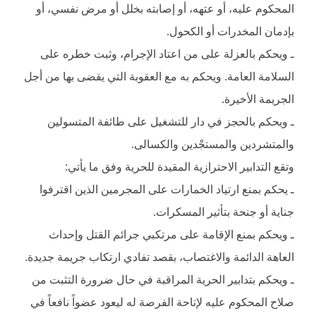
المحكوم عليه، أو عتهه، أو إصابته بخلل أو مرض نفسي، أو
بإدمان المخدرات أو الكحول.
ـ ويحكم بالعزلة على من اعتاد الإجرام، وثبت خطره على
السلامة العامة. ويحكم به مع العقوبة التي يقضى بها من أجل
الجريمة الأخيرة.
ـ ويحكم بالحجز في دار للتشغيل على طائفة المتسولين
والمتشردين والمستجْدين والكسالى.
وتقع التدابير الاحترازية المقيدة للحرية وفق ما يأتي:
ـ يحكم بمنع ارتياد الخمارات على المجرمين الذين اقترفوا
جناية أو جنحة بتأثير المسكرات.
ـ ويحكم بمنع الإقامة على مرتكبي جرائم القتل وإحداث
العاهة الدائمة والاغتصاب، بقصد تفادي ارتكاب جريمة جديدة.
ـ ويحكم بتدابير الحرية المراقبة في حال ضرورة التثبت من
صلاح المحكوم عليه لإتاحة الفرصة له ليعود عضواً نافعاً في