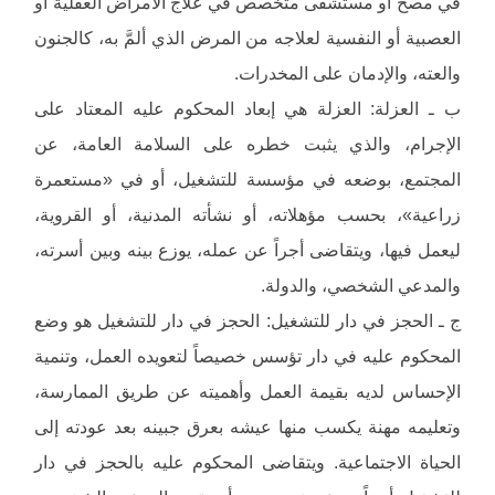
في مصح أو مستشفى متخصص في علاج الأمراض العقلية أو
العصبية أو النفسية لعلاجه من المرض الذي ألمَّ به، كالجنون
والعته، والإدمان على المخدرات.
ب ـ العزلة: العزلة هي إبعاد المحكوم عليه المعتاد على
الإجرام، والذي يثبت خطره على السلامة العامة، عن
المجتمع، بوضعه في مؤسسة للتشغيل، أو في «مستعمرة
زراعية»، بحسب مؤهلاته، أو نشأته المدنية، أو القروية،
ليعمل فيها، ويتقاضى أجراً عن عمله، يوزع بينه وبين أسرته،
والمدعي الشخصي، والدولة.
ج ـ الحجز في دار للتشغيل: الحجز في دار للتشغيل هو وضع
المحكوم عليه في دار تؤسس خصيصاً لتعويده العمل، وتنمية
الإحساس لديه بقيمة العمل وأهميته عن طريق الممارسة،
وتعليمه مهنة يكسب منها عيشه بعرق جبينه بعد عودته إلى
الحياة الاجتماعية. ويتقاضى المحكوم عليه بالحجز في دار