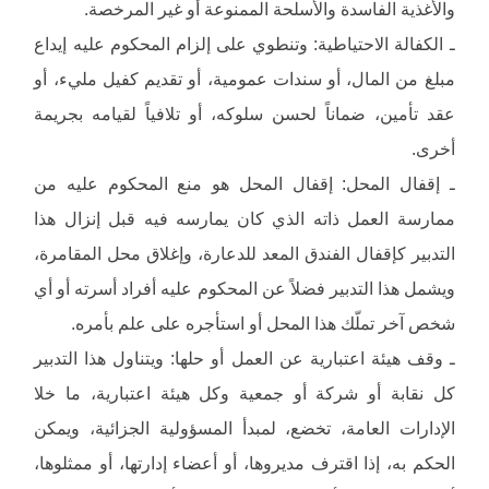
والأغذية الفاسدة والأسلحة الممنوعة أو غير المرخصة.
ـ الكفالة الاحتياطية: وتنطوي على إلزام المحكوم عليه إيداع
مبلغ من المال، أو سندات عمومية، أو تقديم كفيل مليء، أو
عقد تأمين، ضماناً لحسن سلوكه، أو تلافياً لقيامه بجريمة
أخرى.
ـ إقفال المحل: إقفال المحل هو منع المحكوم عليه من
ممارسة العمل ذاته الذي كان يمارسه فيه قبل إنزال هذا
التدبير كإقفال الفندق المعد للدعارة، وإغلاق محل المقامرة،
ويشمل هذا التدبير فضلاً عن المحكوم عليه أفراد أسرته أو أي
شخص آخر تملّك هذا المحل أو استأجره على علم بأمره.
ـ وقف هيئة اعتبارية عن العمل أو حلها: ويتناول هذا التدبير
كل نقابة أو شركة أو جمعية وكل هيئة اعتبارية، ما خلا
الإدارات العامة، تخضع، لمبدأ المسؤولية الجزائية، ويمكن
الحكم به، إذا اقترف مديروها، أو أعضاء إدارتها، أو ممثلوها،