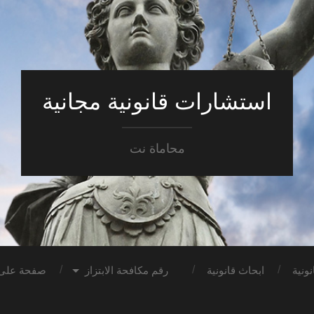
استشارات قانونية مجانية
محاماة نت
ونية
ابحاث قانونية
رقم مكافحة الابتزاز
صفحة على