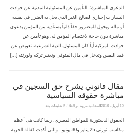
الدعوى المباشرة:- التأمين عن المسئولية المدنية عن حوادث
السيارات إجباري لصالح الغير الذي يحل به الضرر في نفسه
أو ماله ويخول للمضرور حقاً ذاتياً يستأديه من المؤمن بدعوى
مباشرة دون حاجة لاختصام المؤمن له. وهو تأمين عن
حوادث المركبة أياً كان المسئول. الدية الشرعية. تعويض عن
فقد النفس وتدخل في مال المتوفي وتعتبر تركه ولورثته […]
مقال قانوني يشرح حق السجين في
مباشرة حقوقه السياسية
10 أبريل، 2019
المحامية مروة ابو العلا
/
لا تعليقات بعد
الحقوق الدستورية للمواطن المصري، ربما كانت هى أعظم
مكاسب ثورتى 25 يناير و30 يونيو ، والتى أكدت كفالة الحرية