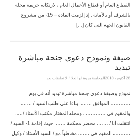
القطاع العام أو قطاع الأعمال العام ، لارتكابه جريمة مخلة
بالشرف أو بالأمانة , إذ إلزمت المادة – 15- من مشروع
القانون الجهة التى كان […]
صيغة ونموذج دعوى جنحة مباشرة
تبديد
28 أكتوبر، 2018
المحامية مروة ابو العلا
/
لا تعليقات بعد
نموذج وصيغة دعوى جنحة مباشرة تبديد أنه في يوم
………… الموافق …….. بناءا على طلب السيد / ……..
والمقيم في ………….. ومحله المختار مكتب الأستاذ /…..
انتقلت أنا / ……. محضر محكمة ……. حيث إقامة 1- السيد /
……….. المقيم في ……. مخاطباً مع / السيد الأستاذ / وكيل