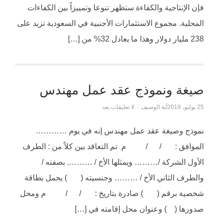
فإن الإنتاجية والكفاءة ستظهر تنوعا وتمييزاً بين الكفاءات
المحلية. مجموع الاستثمارات الأجنبية في السعودية تزيد على
238 مليار دولار وهذا ما يعادل 32% من […]
صيغة ونموذج عقد عمل مهندس
25 يوليو، 2019
آية الوصيف
/
لا تعليقات بعد
نموذج وصيغة عقد عمل مهندس إنه في يوم …………
الموافق : / / م تم التعاقد بين كلاً من : الطرف
الأول الشركة /……… ويمثلها الأخ / ………. بصفته /
والطرف الثاني الأخ / ……… وجنسيته ( ) يحمل بطاقة
شخصية برقم ( ) صادرة بتاريخ : / / م ومحل
صدورها ( ) وعنوان محل إقامته في […]