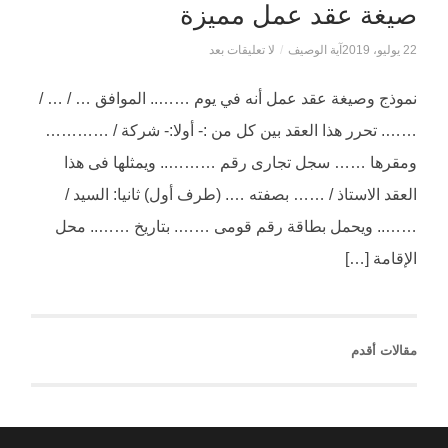
صيغة عقد عمل مميزة
22 يوليو، 2019
آية الوصيف
/
لا تعليقات بعد
نموذج وصيغة عقد عمل أنه في يوم …….. الموافق … / … /
……. تحرر هذا العقد بين كل من :- أولا:- شركة / …………
ومقرها …… سجل تجارى رقم ……….. ويمثلها فى هذا
العقد الاستاذ / …… بصفته …. (طرف أول) ثانيا: السيد /
…….. ويحمل بطاقة رقم قومى ……. بتاريخ …….. محل
الإقامة […]
مقالات أقدم