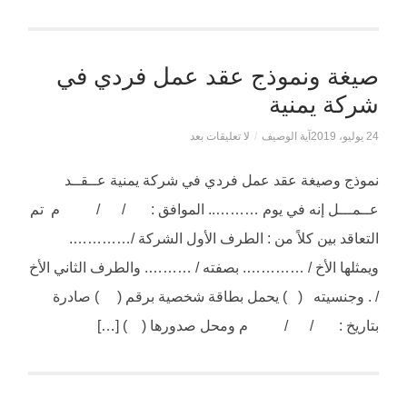
صيغة ونموذج عقد عمل فردي في
شركة يمنية
24 يوليو، 2019
آية الوصيف
/
لا تعليقات بعد
نموذج وصيغة عقد عمل فردي في شركة يمنية عــقــد
عــمـــل إنه في يوم ……….. الموافق : / / م تم
التعاقد بين كلاً من : الطرف الأول الشركة /………….
ويمثلها الأخ / …………. بصفته / ………. والطرف الثاني الأخ
/ . وجنسيته ( ) يحمل بطاقة شخصية برقم ( ) صادرة
بتاريخ : / / م ومحل صدورها ( ) […]