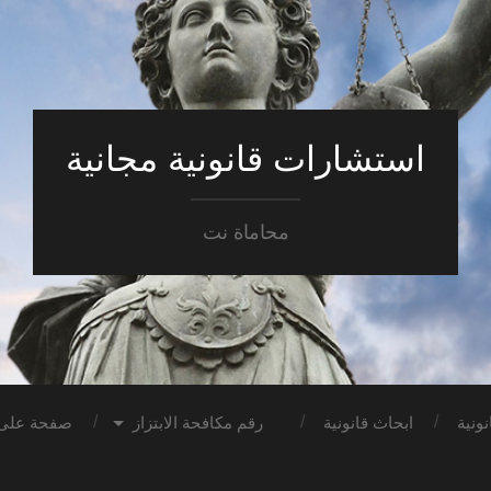
استشارات قانونية مجانية
محاماة نت
ونية
ابحاث قانونية
رقم مكافحة الابتزاز
صفحة على