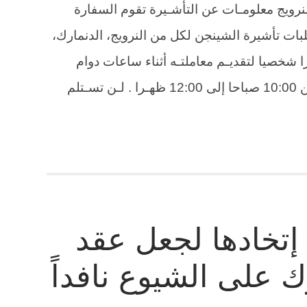
للنرويج معلومـات عن التأشـيرة تقوم السفارة
بات تأشيرة الشينجن لكل من النرويج، الدنمارك،
 شخصيا لتقديـم معاملتـه أثناء ساعات دوام
قسم الفيـزا من الأحـد إلى الخميـس من 10:00 صباحا إلى 12:00 ظهـرا . لـن تسـتلم
إتخادها لجعل عقد
 على الشيوع نافداً