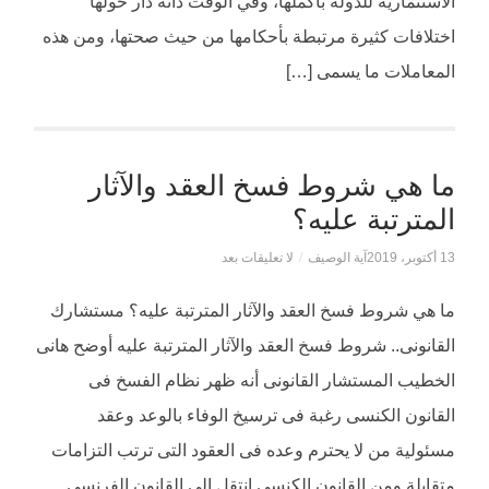
الاستثماريّة للدولة بأكملها، وفي الوقت ذاته دار حولها
اختلافات كثيرة مرتبطة بأحكامها من حيث صحتها، ومن هذه
المعاملات ما يسمى […]
ما هي شروط فسخ العقد والآثار
المترتبة عليه؟
13 أكتوبر، 2019
آية الوصيف
/
لا تعليقات بعد
ما هي شروط فسخ العقد والآثار المترتبة عليه؟ مستشارك
القانونى.. شروط فسخ العقد والآثار المترتبة عليه أوضح هانى
الخطيب المستشار القانونى أنه ظهر نظام الفسخ فى
القانون الكنسى رغبة فى ترسيخ الوفاء بالوعد وعقد
مسئولية من لا يحترم وعده فى العقود التى ترتب التزامات
متقابلة ومن القانون الكنسى انتقل إلى القانون الفرنسى