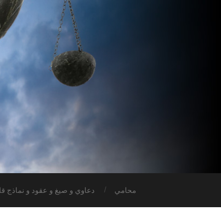
محامي
دعاوي و صيغ و عقود و نماذج قان