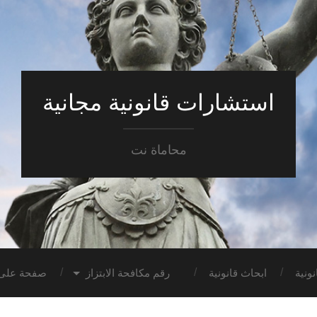
استشارات قانونية مجانية
محاماة نت
ونية
ابحاث قانونية
رقم مكافحة الابتزاز
صفحة على