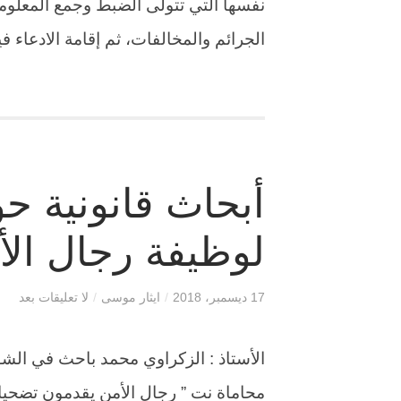
نفسها التي تتولى الضبط وجمع المعلوما
الجرائم والمخالفات، ثم إقامة الادعاء في
أبحاث قانونية حو
لوظيفة رجال الأ
17 ديسمبر، 2018
/
ايثار موسى
/
لا تعليقات بعد
الأستاذ : الزكراوي محمد باحث في الشؤو
محاماة نت ” رجال الأمن يقدمون تضحيا