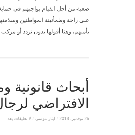
صعبة،من أجل القيام بواجبهم في حماية 
على راحة وطمأنينة المواطنين وسلامته
بأمنهم، وهنا أقولها بدون تردد أو مركب 
أبحاث قانونية و
الافتراضي لرجال
25 نوفمبر، 2018
/
ايثار موسى
/
لا تعليقات بعد