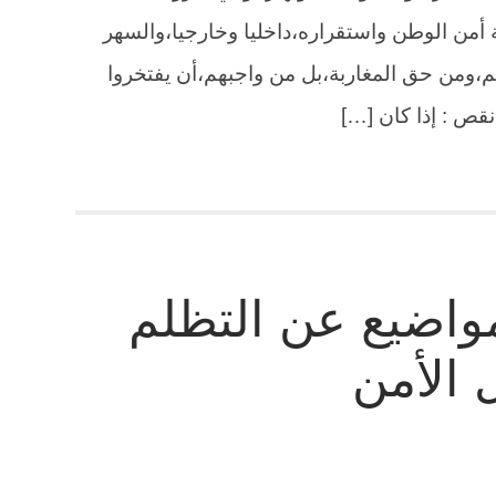
أمن الوطن واستقراره،داخليا وخارجيا،والسهر
م،ومن حق المغاربة،بل من واجبهم،أن يفتخروا
نقص : إذا كان […]
مواضيع عن التظلم
 الأمن