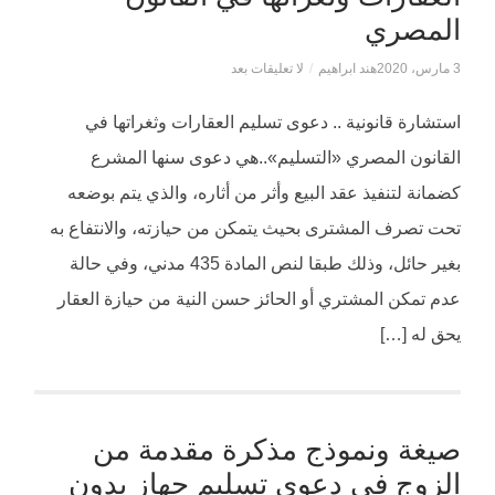
المصري
3 مارس، 2020
هند ابراهيم
/
لا تعليقات بعد
استشارة قانونية .. دعوى تسليم العقارات وثغراتها في
القانون المصري «التسليم»..هي دعوى سنها المشرع
كضمانة لتنفيذ عقد البيع وأثر من أثاره، والذي يتم بوضعه
تحت تصرف المشترى بحيث يتمكن من حيازته، والانتفاع به
بغير حائل، وذلك طبقا لنص المادة 435 مدني، وفي حالة
عدم تمكن المشتري أو الحائز حسن النية من حيازة العقار
يحق له […]
صيغة ونموذج مذكرة مقدمة من
الزوج في دعوى تسليم جهاز بدون