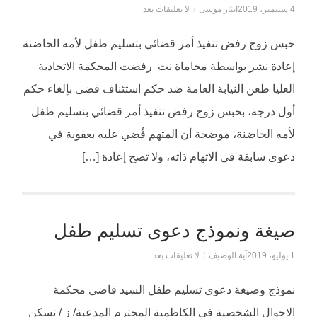
4 سبتمبر، 2019
ايثار موسى
/
لا تعليقات بعد
حبس زوج رفض تنفيذ أمر قضائي بتسليم طفل لأمه الحاضنة
إعادة نشر بواسطة محاماة نت رفضت المحكمة الاتحادية
العليا طعن النيابة العامة ضد حكم استئناف قضى بإلغاء حكم
أول درجة، بحبس زوج رفض تنفيذ أمر قضائي بتسليم طفل
لأمه الحاضنة، موضحة أن المتهم قُضي عليه بعقوبة في
دعوى سابقة في الاتهام ذاته، ولا تصح إعادة […]
صيغة ونموذج دعوى تسليم طفل
1 يوليو، 2019
آية الوصيف
/
لا تعليقات بعد
نموذج وصيغة دعوى تسليم طفل السيد قاضي محكمة
الاحوال الشخصية في الكاظمية المحترم المدعية/ ز / تسكن