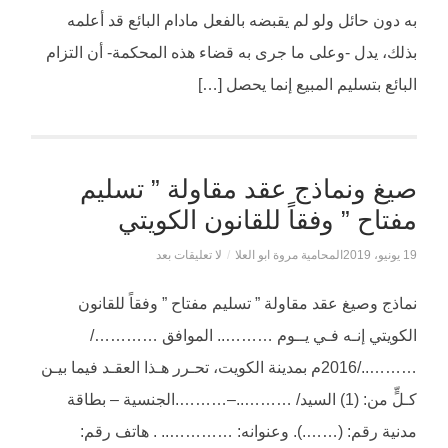
به دون حائل ولو لم يقبضه بالفعل مادام البائع قد أعلمه
بذلك، يدل -وعلى ما جرى به قضاء هذه المحكمة- أن التزام
البائع بتسليم المبيع إنما يحصل […]
صيغ ونماذج عقد مقاولة ” تسليم
مفتاح ” وفقاً للقانون الكويتي
19 يونيو، 2019
المحامية مروة ابو العلا
/
لا تعليقات بعد
نماذج وصيغ عقد مقاولة ” تسليم مفتاح ” وفقاً للقانون
الكويتي إنـه فـي يــوم ……….. الموافق …………/
………../2016م بمدينة الكويت، تحـرر هـذا العقـد فيما بيـن
كـلٍّ من: (1) السيد/ ………..–……….الجنسية – بطاقة
مدنية رقم: (…….). وعنوانه: ………….. . هاتف رقم: