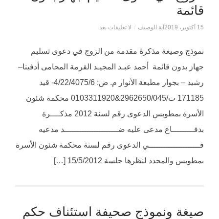
قائمة
15 أكتوبر، 2019
آية الوصيف
/
لا تعليقات بعد
نموذج وصيغة مذكرة مقدمة من الزوج في دعوى تسليم
جهاز بدون قائمة أحمد عبـد المجيـد القرمة المحامى أدفينا–
رشيد – بجوار مطبعة الأنوار م. ض: 4/22/4075/6- قيد
171185 ت/2962650/045&0103311920 محكمة شئون
الأسرة بمطوبس الدعوى رقم لسنة 2012 مذكــــرة
بدفـــــــــاع مدعى عليه ضــــــــــــــــــــــد مدعيه
فـــــــــــــــــــــي الدعوى رقم لسنة محكمة شئون الأسرة
بمطوبس والمحدد لنظرها جلسة 15/5/2012 […]
صيغة ونموذج صحيفة استئناف حكم