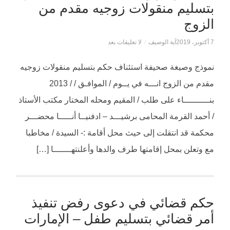
بتسليم منقولات زوجيه مقدم من
الزوج
7 أكتوبر، 2019
آية الوصيف
/
لا تعليقات بعد
نموذج وصيغة صحيفة استئناف حكم بتسليم منقولات زوجيه
مقدم من الزوج انـــه في يــوم / الموافـق / / 2013
بنــــــــــاء على طلب / المقيم ومحله المختار مكتب الأستاذ
/ أحمد القرمة المحامى برشيـــد – ادفنيــا أنـــــا محضـــر
محكمة قد انتقلت إلى حيث محل أقامة :- السيدة / مخاطبا
مع وتعلن بمحل إقامتها طرف والدها وأعلنتهـــــــا […]
حكم قضائي في دعوى رفض تنفيذ
أمر قضائي بتسليم طفل – الإمارات