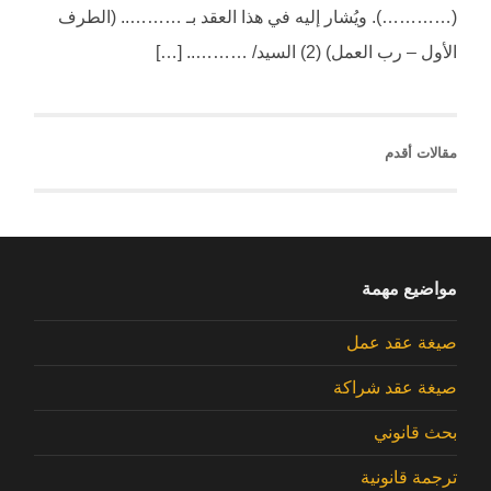
(…………). ويُشار إليه في هذا العقد بـ ……….. (الطرف
الأول – رب العمل) (2) السيد/ ……….. […]
مقالات أقدم
مواضيع مهمة
صيغة عقد عمل
صيغة عقد شراكة
بحث قانوني
ترجمة قانونية