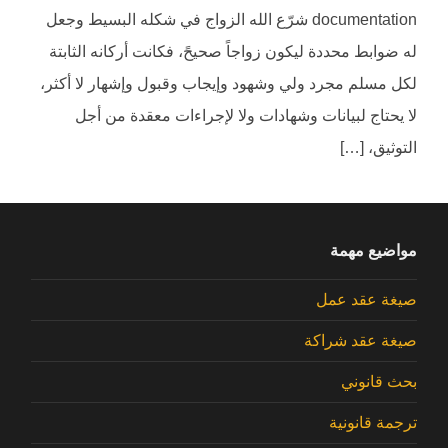
documentation شرّع الله الزواج في شكله البسيط وجعل
له ضوابط محددة ليكون زواجاً صحيحً، فكانت أركانه الثابتة
لكل مسلم مجرد ولي وشهود وإيجاب وقبول وإشهار لا أكثر،
لا يحتاج لبيانات وشهادات ولا لإجراءات معقدة من أجل
التوثيق، […]
مواضيع مهمة
صيغة عقد عمل
صيغة عقد شراكة
بحث قانوني
ترجمة قانونية