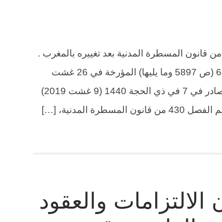
لقانون رقم 19.61 بتتميم الفصل 430 من قانون المسطرة المدنية بعد تغييره بالمغرب .
صدر مؤخرا بالجريدة الرسمية عدد 6807 (ص 5897 وما يليها) المؤرخة في 26 غشت
2019 الظهير الشريف رقم 1.19.118 صادر في 7 في ذي الحجة 1440 (9 غشت 2019)
 الالتزامات والعقود