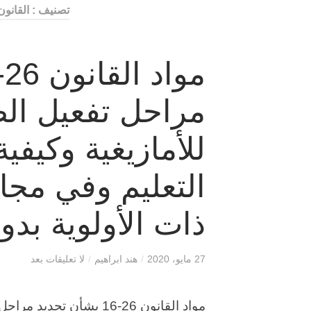
تصنيف : القانون
مراحل تفعيل ال
للأمازيغية وكيفي
التعليم وفي مجال
ذات الأولوية بدو
27 مايو، 2020
/
هند ابراهيم
/
لا تعليقات بعد
مواد القانون 26-16 بشأن 