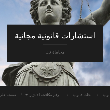
استشارات قانونية مجانية
محاماة نت
ونية
ابحاث قانونية
رقم مكافحة الابتزاز
صفحة على