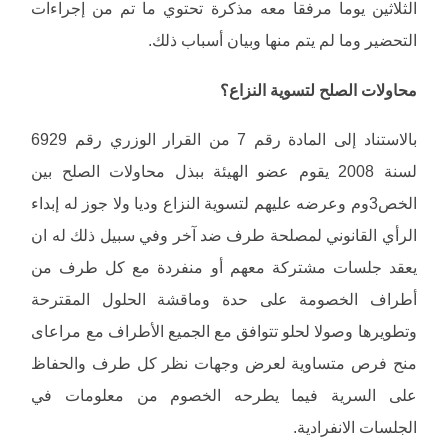
الثلاثين يوما مرفقا معه مذكرة تحتوي ما تم من إجراءات
التحضير وما لم يتم منها وبيان أسباب ذلك.
محاولات الصلح لتسوية النزاع؟
بالاستناد إلى المادة رقم 7 من القرار الوزري رقم 6929
لسنة 2008 يقوم عضو الهيئة ببذل محاولات الصلح بين
الخص3وم وعرضه عليهم لتسوية النزاع وديا ولا جوز له إبداء
الرأي القانوني لمصلحة طرف ضد آخر وفي سبيل ذلك له ان
يعقد جلسات مشتركة معهم أو منفردة مع كل طرف من
أطراف الخصومة على حدة وماقشة الحلول المقترحة
وتطويرها وصولا لحلو تتوافق مع الجميع الأطراف مع مراعاى
منح فرص متساوية لعرض وجهات نظر كل طرف والحفاظ
على السرية فيما يطرحه الخصوم من معلومات في
الجلسات الانفرادية.