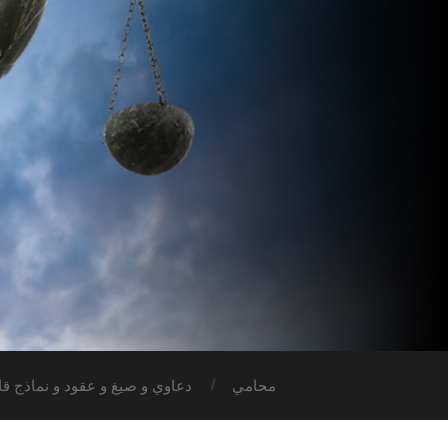
محامي
دعاوي و صيغ و عقود و نماذج قان