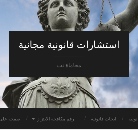
استشارات قانونية مجانية
محاماة نت
ونية
ابحاث قانونية
رقم مكافحة الابتزاز
صفحة على