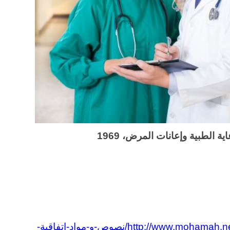
ة الطبية وإعانات المرض، 1969
http://www.mohamah.net/law/wp-content/uploads/2017/01/نصوص-و-مواد-اتفاقية-