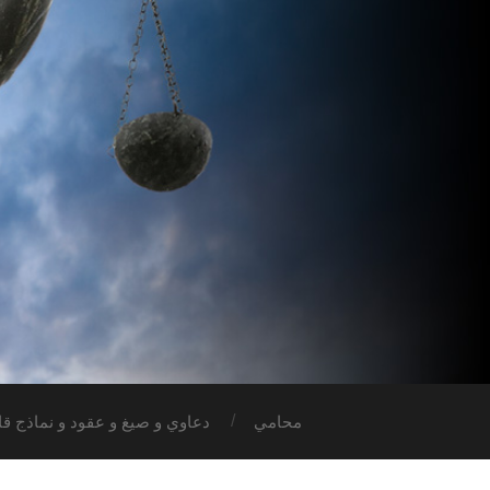
محامي
دعاوي و صيغ و عقود و نماذج قان