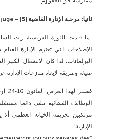
ممارسة حق العفو.[4]
ثانيا: مرحلة الإدارة القاضية [5] – Administration juge.
لما قامت الثورة الفرنسية رأت السلط
الإصلاحات التي تعتزم الإدارة القيام 
البرلمانات. لذا كان الانشغال الكبير ا
صيغة وطريقة لإبعاد منازعات الإدارة عن
الوظائف القضائية تبقى دائما مستقلة 
مرتكبين لجريمة الخيانة العظمى ألا ي
الإدارية”.
t demeureront toujours sépares des