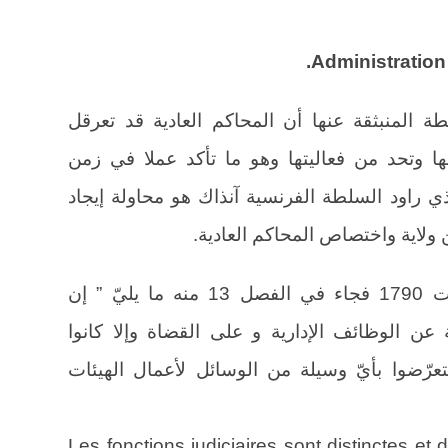
ة المنبثقة عنها أن المحاكم العادية قد تعرقل
بها وتحد من فعاليتها وهو ما تأكد عملا في زمن
لذي راود السلطة الفرنسية آنذاك هو محاولة إيجاد
 ولاية واختصاص المحاكم العادية.
فصدر لهذا الغرض القانون 16-24 أوت 1790 فجاء في الفصل 13 منه ما يليّ ” إن
عن الوظائف الإدارية و على القضاة وإلا كانوا
تعرّضوا بأيّ وسيلة من الوسائل لأعمال الهيئات
“Les fonctions judiciaires sont distinctes e