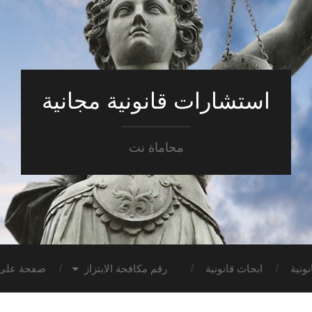
استشارات قانونية مجانية
محاماة نت
ونية
ابحاث قانونية
رقم مكافحة الابتزاز
صفحة على