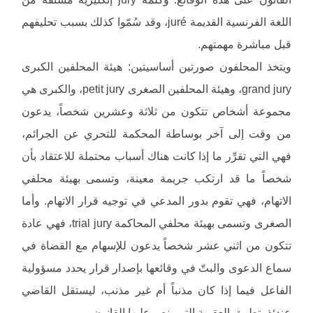
اللغة الفرنسية القديمة juré، وقد سُمّوا كذلك بسبب تحليفهم
قبل مباشرة مهمتهم.
ويتخذ المحلفون صورتين أساسيتين: هيئة المحلفين الكبرى
grand jury، وهيئة المحلفين الصغرى petit jury، والكبرى هي
مجموعة أشخاص تتكون من ثلاثة وعشرين شخصاً، يدعون
من وقت إلى آخر بوساطة المحكمة للتحري عن الجرائم،
فهي التي تقرِّر ما إذا كانت هناك أسباب محتملة للاعتقاد بأن
شخصاً ما قد ارتكب جريمة معينة، وتسمى بهيئة محلفي
الاتهام، فهي تقوم بدور المدعي في توجيه قرار الاتهام. وأما
الصغرى وتسمى بهيئة محلفي المحاكمة trial jury، فهي عادة
تتكون من اثني عشر شخصاً يدعون للإسهام مع القضاة في
سماع الدعوى والبتّ في وقائعها بإصدار قرار يحدد مسؤولية
الفاعل فيما إذا كان مذنباً أم غير مذنب، ليستقل القاضي
عندئذ بتطبيق العقوبة التي ينص عليها القانون.