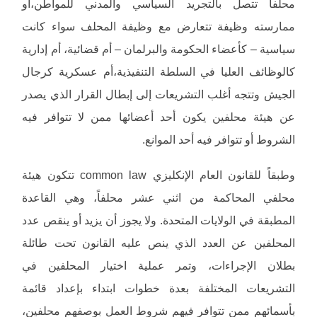
محلفاً تتصل بالتجريد السياسي والمدني للمواطن،أو
ممارسته وظيفة تتعارض مع وظيفة المحلف سواء كانت
سياسية – كأعضاء الحكومة والبرلمان – أم قضائية، أم إدارية
كالوظائف العليا في السلطة التنفيذية،أم عسكرية كرجال
الجيش وتتجه أغلب التشريعات إلى إبطال القرار الذي يصدر
عن هيئة محلفين يكون أحد أعضائها ممن لا تتوافر فيه
الشروط أو تتوافر فيه أحد الموانع.
وطبقاً للقانون العام الإنكليزي common law تتكون هيئة
محلفي المحاكمة من اثني عشر محلفاً، وهي القاعدة
المطبقة في الولايات المتحدة. ولا يجوز أن يزيد أو ينقص عدد
المحلفين عن العدد الذي ينص عليه القانون تحت طائلة
بطلان الإجراءات، وتمر عملية اختيار المحلفين في
التشريعات المختلفة بعدة خطوات ابتداء بإعداد قائمة
بأسمائهم ممن تتوافر فيهم شروط العمل بوصفهم محلفين،