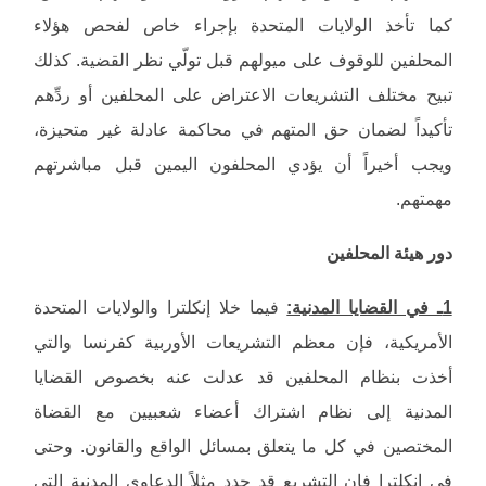
كما تأخذ الولايات المتحدة بإجراء خاص لفحص هؤلاء
المحلفين للوقوف على ميولهم قبل تولّي نظر القضية. كذلك
تبيح مختلف التشريعات الاعتراض على المحلفين أو ردِّهم
تأكيداً لضمان حق المتهم في محاكمة عادلة غير متحيزة،
ويجب أخيراً أن يؤدي المحلفون اليمين قبل مباشرتهم
مهمتهم.
دور هيئة المحلفين
1ـ في القضايا المدنية:
فيما خلا إنكلترا والولايات المتحدة
الأمريكية، فإن معظم التشريعات الأوربية كفرنسا والتي
أخذت بنظام المحلفين قد عدلت عنه بخصوص القضايا
المدنية إلى نظام اشتراك أعضاء شعبيين مع القضاة
المختصين في كل ما يتعلق بمسائل الواقع والقانون. وحتى
في إنكلترا فإن التشريع قد حدد مثلاً الدعاوى المدنية التي