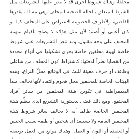
محلفاً، وهناك شروط أخرى قد لا تنص عليها التشريعات مثل
الشرط المتعلق بالحالة الصحية للمحلف وهي مسألة يقدرها
القاضي، ولأطراف الخصومة الاعتراض على المحلف كما لو
كان أعمى أو أصم؛ لأن مثل هؤلاء لا يصلح للقيام بمهمة
المحلف على وجه مقبول. وقد تنص التشريعات على شروط
خاصة لهيئة محلفين خاصة يجري تشكيلها في أنواع محددة
من القضايا نظراً لدقتها؛ كاشتراط كون المحلف من شاغلي
وظائف أو حرف معينة للبتّ في الوقائع محلّ النزاع. وهذه
الهيئات الخاصة للمحلفين محل هجوم وانتقاد لأنها تخالف مبدأ
الديمقراطية في تكوين هيئة المحلفين من سائر أفراد
المجتمع، ومع ذلك قضى بدستورية التشريع الذي ينظِّم هيئة
المحلفين الخاصة طالما أنه لا يخالف سائر شروط هيئة
المحلفين العامة ولا يستبعد أي شخص أو طبقة بسبب الجنس
أو العقيدة أو اللون أو العمل. وهناك موانع من العمل بوصفه