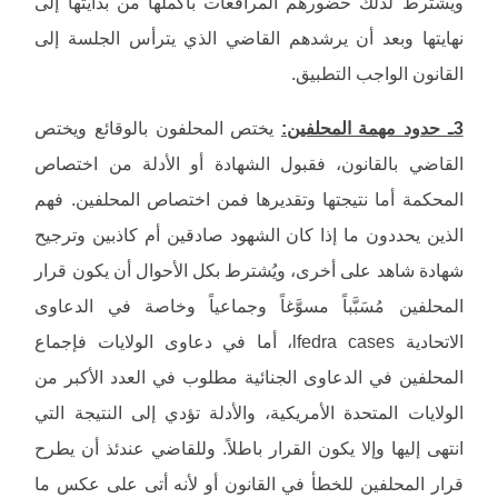
ويشترط لذلك حضورهم المرافعات بأكملها من بدايتها إلى
نهايتها وبعد أن يرشدهم القاضي الذي يترأس الجلسة إلى
القانون الواجب التطبيق.
3ـ حدود مهمة المحلفين:
يختص المحلفون بالوقائع ويختص
القاضي بالقانون، فقبول الشهادة أو الأدلة من اختصاص
المحكمة أما نتيجتها وتقديرها فمن اختصاص المحلفين. فهم
الذين يحددون ما إذا كان الشهود صادقين أم كاذبين وترجيح
شهادة شاهد على أخرى، ويُشترط بكل الأحوال أن يكون قرار
المحلفين مُسَبَّباً مسوَّغاً وجماعياً وخاصة في الدعاوى
الاتحادية lfedra cases، أما في دعاوى الولايات فإجماع
المحلفين في الدعاوى الجنائية مطلوب في العدد الأكبر من
الولايات المتحدة الأمريكية، والأدلة تؤدي إلى النتيجة التي
انتهى إليها وإلا يكون القرار باطلاً. وللقاضي عندئذ أن يطرح
قرار المحلفين للخطأ في القانون أو لأنه أتى على عكس ما