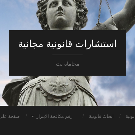
استشارات قانونية مجانية
محاماة نت
ونية
ابحاث قانونية
رقم مكافحة الابتزاز
صفحة على