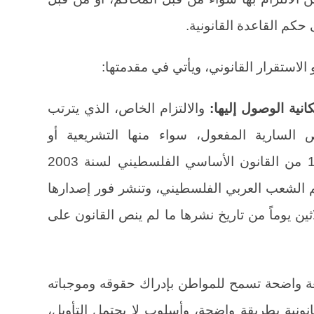
حكم القاعدة القانونية.
 الاستقرار القانوني، ويأتي في مقدمتها:
مكانية الوصول إليها:
والالتزام الخاص، الذي يترتب
ص السارية المفعول، سواء منها التشريعية أو
التنظيمية، وعلى هذا نصت المادة 116 من القانون الأساسي الفلسطيني لسنة 2003
سم الشعب العربي الفلسطيني، وتنشر فور إصدارها
ثين يوماً من تاريخ نشرها ما لم ينص القانون على
غة واضحة تسمح للمواطن بإدراك حقوقه وموجباته
نونية بطريقة واضحة، وأسلوب لا يحتمل التأويل،